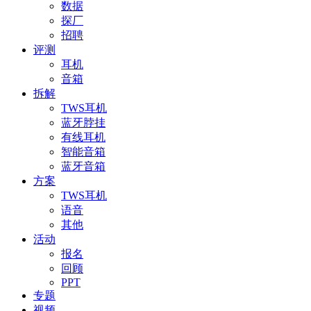
数据
探厂
招聘
评测
耳机
音箱
拆解
TWS耳机
蓝牙脖挂
有线耳机
智能音箱
蓝牙音箱
方案
TWS耳机
语音
其他
活动
报名
回顾
PPT
专题
视频