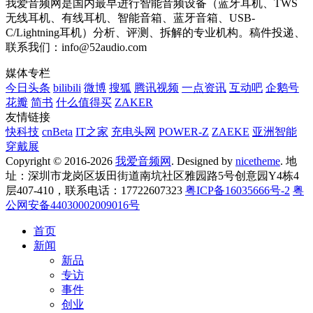
我爱音频网是国内最早进行智能音频设备（蓝牙耳机、TWS
无线耳机、有线耳机、智能音箱、蓝牙音箱、USB-
C/Lightning耳机）分析、评测、拆解的专业机构。稿件投递、
联系我们：info@52audio.com
媒体专栏
今日头条
bilibili
微博
搜狐
腾讯视频
一点资讯
互动吧
企鹅号
花瓣
简书
什么值得买
ZAKER
友情链接
快科技
cnBeta
IT之家
充电头网
POWER-Z
ZAEKE
亚洲智能
穿戴展
Copyright © 2016-2026
我爱音频网
. Designed by
nicetheme
. 地
址：深圳市龙岗区坂田街道南坑社区雅园路5号创意园Y4栋4
层407-410，联系电话：17722607323
粤ICP备16035666号-2
粤
公网安备44030002009016号
首页
新闻
新品
专访
事件
创业