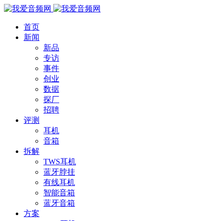
首页
新闻
新品
专访
事件
创业
数据
探厂
招聘
评测
耳机
音箱
拆解
TWS耳机
蓝牙脖挂
有线耳机
智能音箱
蓝牙音箱
方案