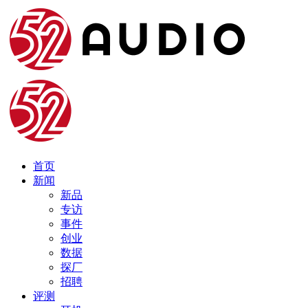
首页
新闻
新品
专访
事件
创业
数据
探厂
招聘
评测