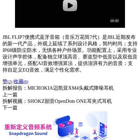
JBL FLIP7便携式蓝牙音箱（音乐万花筒7代）是JBL近期发布
的新一代产品，外观上延续了系列设计风格，简约时尚；支持
IP68级防尘防水，无惧各种户外场景。功能配置上，采用专业
设计声学腔体，配备独立球顶高音、赛道型中低音以及双低音
增强单元，搭配AI音效增强算法，提供澎湃有力的音质；支
持自定义EQ音效，满足个性化需求。
赞
收藏
(
2
)
(
0
)
拆解报告：MICROKIA迈凯亚XM4头戴式降噪耳机
上一篇
拆解视频：SHOKZ韶音OpenDots ONE耳夹式耳机
下一篇