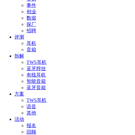
事件
创业
数据
探厂
招聘
评测
耳机
音箱
拆解
TWS耳机
蓝牙脖挂
有线耳机
智能音箱
蓝牙音箱
方案
TWS耳机
语音
其他
活动
报名
回顾