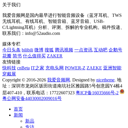
关于我们
我爱音频网是国内最早进行智能音频设备（蓝牙耳机、TWS
无线耳机、有线耳机、智能音箱、蓝牙音箱、USB-
C/Lightning耳机）分析、评测、拆解的专业机构。稿件投递、
联系我们：info@52audio.com
媒体专栏
今日头条
bilibili
微博
搜狐
腾讯视频
一点资讯
互动吧
企鹅号
花瓣
简书
什么值得买
ZAKER
友情链接
快科技
cnBeta
IT之家
充电头网
POWER-Z
ZAEKE
亚洲智能
穿戴展
Copyright © 2016-2026
我爱音频网
. Designed by
nicetheme
. 地
址：深圳市龙岗区坂田街道南坑社区雅园路5号创意园Y4栋4
层407-410，联系电话：17722607323
粤ICP备16035666号-2
粤公网安备44030002009016号
首页
新闻
新品
专访