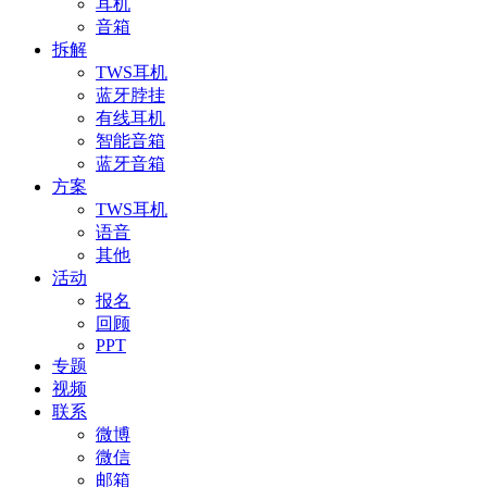
耳机
音箱
拆解
TWS耳机
蓝牙脖挂
有线耳机
智能音箱
蓝牙音箱
方案
TWS耳机
语音
其他
活动
报名
回顾
PPT
专题
视频
联系
微博
微信
邮箱