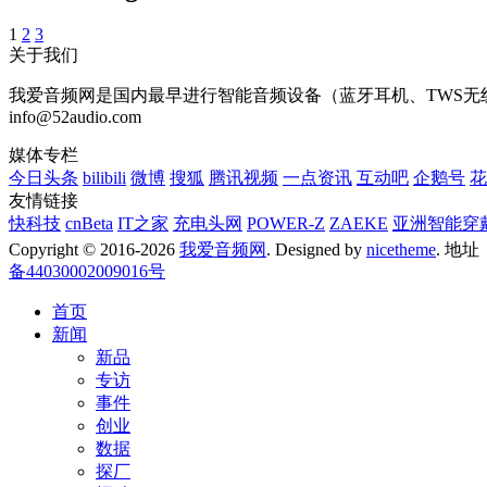
1
2
3
关于我们
我爱音频网是国内最早进行智能音频设备（蓝牙耳机、TWS无线耳
info@52audio.com
媒体专栏
今日头条
bilibili
微博
搜狐
腾讯视频
一点资讯
互动吧
企鹅号
花
友情链接
快科技
cnBeta
IT之家
充电头网
POWER-Z
ZAEKE
亚洲智能穿
Copyright © 2016-2026
我爱音频网
. Designed by
nicetheme
. 地
备44030002009016号
首页
新闻
新品
专访
事件
创业
数据
探厂