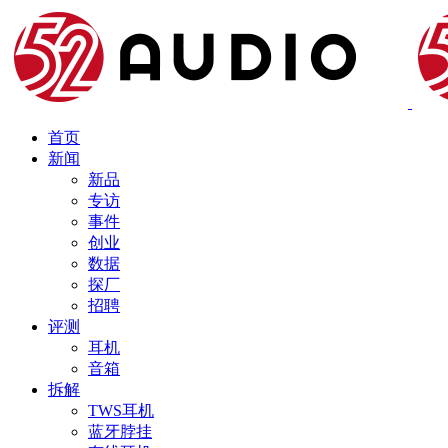
首页
新闻
新品
专访
事件
创业
数据
探厂
招聘
评测
耳机
音箱
拆解
TWS耳机
蓝牙脖挂