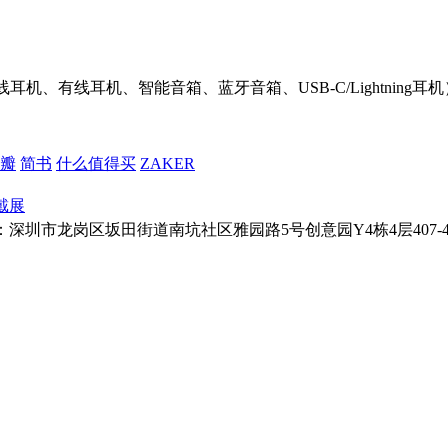
机、有线耳机、智能音箱、蓝牙音箱、USB-C/Lightnin
瓣
简书
什么值得买
ZAKER
戴展
址：深圳市龙岗区坂田街道南坑社区雅园路5号创意园Y4栋4层407-410