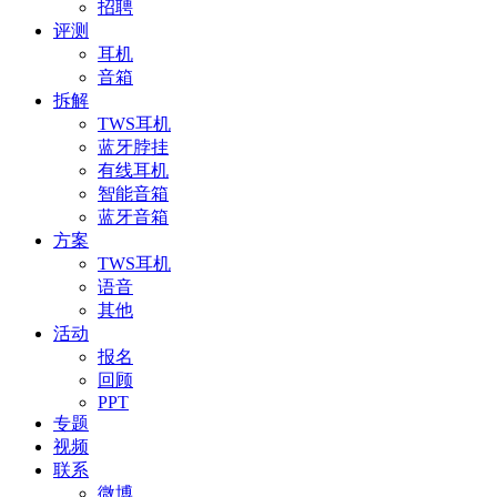
招聘
评测
耳机
音箱
拆解
TWS耳机
蓝牙脖挂
有线耳机
智能音箱
蓝牙音箱
方案
TWS耳机
语音
其他
活动
报名
回顾
PPT
专题
视频
联系
微博