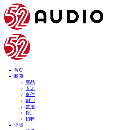
首页
新闻
新品
专访
事件
创业
数据
探厂
招聘
评测