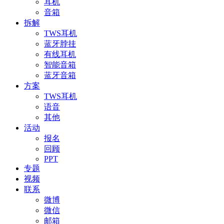
耳机
音箱
拆解
TWS耳机
蓝牙脖挂
有线耳机
智能音箱
蓝牙音箱
方案
TWS耳机
语音
其他
活动
报名
回顾
PPT
专题
视频
联系
微博
微信
邮箱