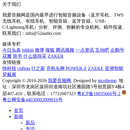
关于我们
我爱音频网是国内最早进行智能音频设备（蓝牙耳机、TWS
无线耳机、有线耳机、智能音箱、蓝牙音箱、USB-
C/Lightning耳机）分析、评测、拆解的专业机构。稿件投递、
联系我们：info@52audio.com
媒体专栏
今日头条
bilibili
微博
搜狐
腾讯视频
一点资讯
互动吧
企鹅号
花瓣
简书
什么值得买
ZAKER
友情链接
快科技
cnBeta
IT之家
充电头网
POWER-Z
ZAEKE
亚洲智能
穿戴展
Copyright © 2016-2026
我爱音频网
. Designed by
nicetheme
. 地
址：深圳市龙岗区坂田街道南坑社区雅园路5号创意园Y4栋4
层407-410，联系电话：17722607323
粤ICP备16035666号-2
粤公网安备44030002009016号
首页
新闻
新品
专访