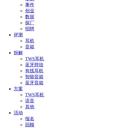
事件
创业
数据
探厂
招聘
评测
耳机
音箱
拆解
TWS耳机
蓝牙脖挂
有线耳机
智能音箱
蓝牙音箱
方案
TWS耳机
语音
其他
活动
报名
回顾