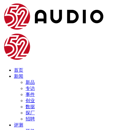
首页
新闻
新品
专访
事件
创业
数据
探厂
招聘
评测