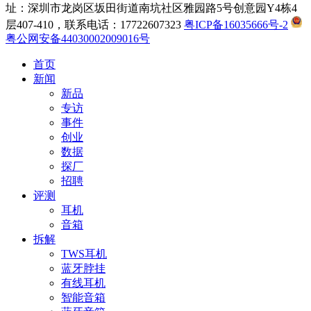
址：深圳市龙岗区坂田街道南坑社区雅园路5号创意园Y4栋4
层407-410，联系电话：17722607323
粤ICP备16035666号-2
粤公网安备44030002009016号
首页
新闻
新品
专访
事件
创业
数据
探厂
招聘
评测
耳机
音箱
拆解
TWS耳机
蓝牙脖挂
有线耳机
智能音箱