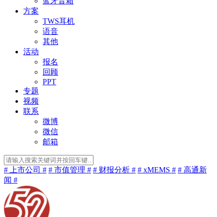
蓝牙音箱
方案
TWS耳机
语音
其他
活动
报名
回顾
PPT
专题
视频
联系
微博
微信
邮箱
# 上市公司 #
# 市值管理 #
# 财报分析 #
# xMEMS #
# 高通新
闻 #