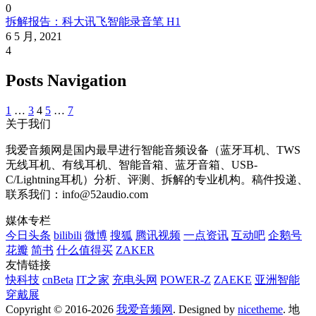
0
拆解报告：科大讯飞智能录音笔 H1
6 5 月, 2021
4
Posts Navigation
1
…
3
4
5
…
7
关于我们
我爱音频网是国内最早进行智能音频设备（蓝牙耳机、TWS
无线耳机、有线耳机、智能音箱、蓝牙音箱、USB-
C/Lightning耳机）分析、评测、拆解的专业机构。稿件投递、
联系我们：info@52audio.com
媒体专栏
今日头条
bilibili
微博
搜狐
腾讯视频
一点资讯
互动吧
企鹅号
花瓣
简书
什么值得买
ZAKER
友情链接
快科技
cnBeta
IT之家
充电头网
POWER-Z
ZAEKE
亚洲智能
穿戴展
Copyright © 2016-2026
我爱音频网
. Designed by
nicetheme
. 地