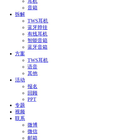
耳机
音箱
拆解
TWS耳机
蓝牙脖挂
有线耳机
智能音箱
蓝牙音箱
方案
TWS耳机
语音
其他
活动
报名
回顾
PPT
专题
视频
联系
微博
微信
邮箱