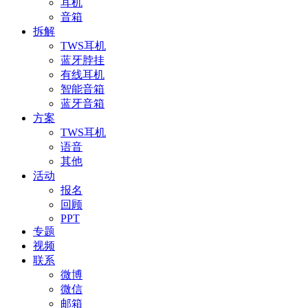
耳机
音箱
拆解
TWS耳机
蓝牙脖挂
有线耳机
智能音箱
蓝牙音箱
方案
TWS耳机
语音
其他
活动
报名
回顾
PPT
专题
视频
联系
微博
微信
邮箱