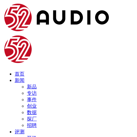
首页
新闻
新品
专访
事件
创业
数据
探厂
招聘
评测