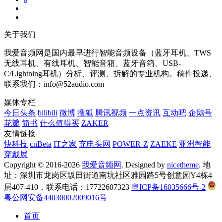
关于我们
我爱音频网是国内最早进行智能音频设备（蓝牙耳机、TWS
无线耳机、有线耳机、智能音箱、蓝牙音箱、USB-
C/Lightning耳机）分析、评测、拆解的专业机构。稿件投递、
联系我们：info@52audio.com
媒体专栏
今日头条
bilibili
微博
搜狐
腾讯视频
一点资讯
互动吧
企鹅号
花瓣
简书
什么值得买
ZAKER
友情链接
快科技
cnBeta
IT之家
充电头网
POWER-Z
ZAEKE
亚洲智能
穿戴展
Copyright © 2016-2026
我爱音频网
. Designed by
nicetheme
. 地
址：深圳市龙岗区坂田街道南坑社区雅园路5号创意园Y4栋4
层407-410，联系电话：17722607323
粤ICP备16035666号-2
粤公网安备44030002009016号
首页