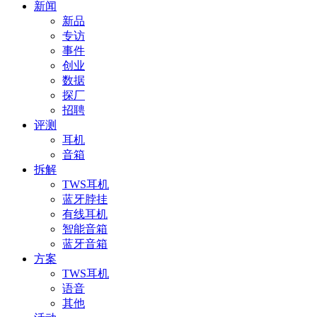
新闻
新品
专访
事件
创业
数据
探厂
招聘
评测
耳机
音箱
拆解
TWS耳机
蓝牙脖挂
有线耳机
智能音箱
蓝牙音箱
方案
TWS耳机
语音
其他