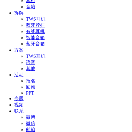
耳机
音箱
拆解
TWS耳机
蓝牙脖挂
有线耳机
智能音箱
蓝牙音箱
方案
TWS耳机
语音
其他
活动
报名
回顾
PPT
专题
视频
联系
微博
微信
邮箱