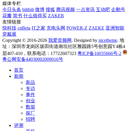
媒体专栏
今日头条
bilibili
微博
搜狐
腾讯视频
一点资讯
互动吧
企鹅号
花瓣
简书
什么值得买
ZAKER
友情链接
快科技
cnBeta
IT之家
充电头网
POWER-Z
ZAEKE
亚洲智能
穿戴展
Copyright © 2016-2026
我爱音频网
. Designed by
nicetheme
. 地
址：深圳市龙岗区坂田街道南坑社区雅园路5号创意园Y4栋4
层407-410，联系电话：17722607323
粤ICP备16035666号-2
粤公网安备44030002009016号
首页
新闻
新品
专访
事件
创业
数据
探厂
招聘
评测