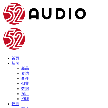
首页
新闻
新品
专访
事件
创业
数据
探厂
招聘
评测