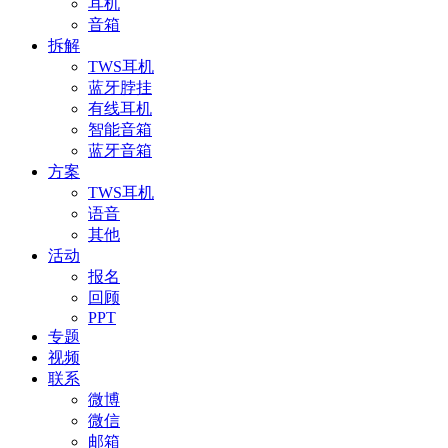
耳机
音箱
拆解
TWS耳机
蓝牙脖挂
有线耳机
智能音箱
蓝牙音箱
方案
TWS耳机
语音
其他
活动
报名
回顾
PPT
专题
视频
联系
微博
微信
邮箱