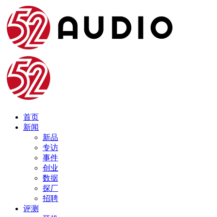
首页
新闻
新品
专访
事件
创业
数据
探厂
招聘
评测