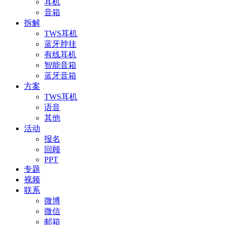
耳机
音箱
拆解
TWS耳机
蓝牙脖挂
有线耳机
智能音箱
蓝牙音箱
方案
TWS耳机
语音
其他
活动
报名
回顾
PPT
专题
视频
联系
微博
微信
邮箱