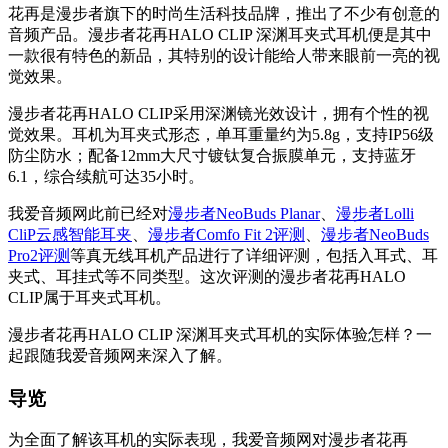
花再是漫步者旗下的时尚生活科技品牌，推出了不少有创意的
音频产品。漫步者花再HALO CLIP 深渊耳夹式耳机便是其中
一款很有特色的新品，其特别的设计能给人带来眼前一亮的视
觉效果。
漫步者花再HALO CLIP采用深渊镜光效设计，拥有个性的视
觉效果。耳机为耳夹式形态，单耳重量约为5.8g，支持IP56级
防尘防水；配备12mm大尺寸镀钛复合振膜单元，支持蓝牙
6.1，综合续航可达35小时。
我爱音频网此前已经对
漫步者NeoBuds Planar
、
漫步者Lolli
CliP云感智能耳夹
、
漫步者Comfo Fit 2评测
、
漫步者NeoBuds
Pro2评测
等真无线耳机产品进行了详细评测，包括入耳式、耳
夹式、耳挂式等不同类型。这次评测的漫步者花再HALO
CLIP属于耳夹式耳机。
漫步者花再HALO CLIP 深渊耳夹式耳机的实际体验怎样？一
起跟随我爱音频网来深入了解。
导览
为全面了解该耳机的实际表现，我爱音频网对漫步者花再