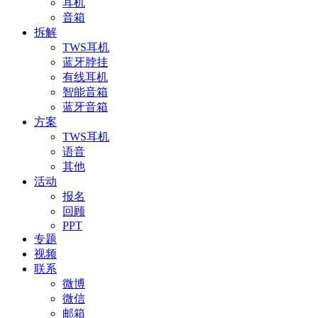
耳机
音箱
拆解
TWS耳机
蓝牙脖挂
有线耳机
智能音箱
蓝牙音箱
方案
TWS耳机
语音
其他
活动
报名
回顾
PPT
专题
视频
联系
微博
微信
邮箱