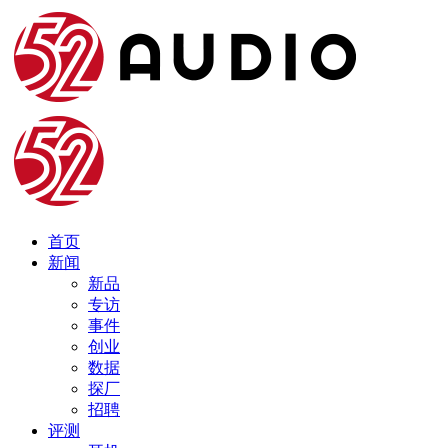
首页
新闻
新品
专访
事件
创业
数据
探厂
招聘
评测