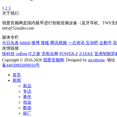
1
2
3
关于我们
我爱音频网是国内最早进行智能音频设备（蓝牙耳机、TWS无线耳
info@52audio.com
媒体专栏
今日头条
bilibili
微博
搜狐
腾讯视频
一点资讯
互动吧
企鹅号
花
友情链接
快科技
cnBeta
IT之家
充电头网
POWER-Z
ZAEKE
亚洲智能穿
Copyright © 2016-2026
我爱音频网
. Designed by
nicetheme
. 地
备44030002009016号
首页
新闻
新品
专访
事件
创业
数据
探厂