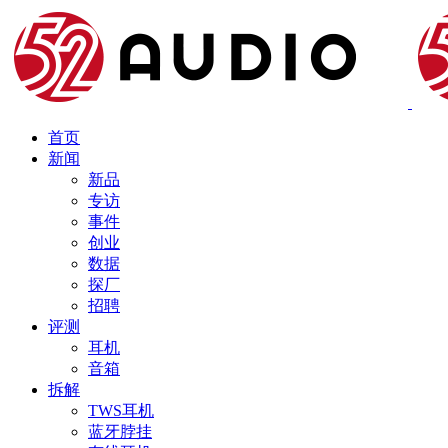
首页
新闻
新品
专访
事件
创业
数据
探厂
招聘
评测
耳机
音箱
拆解
TWS耳机
蓝牙脖挂