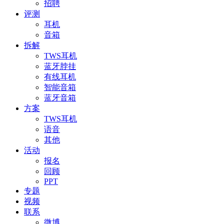
招聘
评测
耳机
音箱
拆解
TWS耳机
蓝牙脖挂
有线耳机
智能音箱
蓝牙音箱
方案
TWS耳机
语音
其他
活动
报名
回顾
PPT
专题
视频
联系
微博