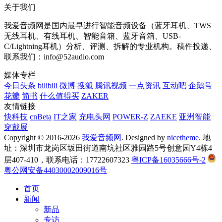
关于我们
我爱音频网是国内最早进行智能音频设备（蓝牙耳机、TWS
无线耳机、有线耳机、智能音箱、蓝牙音箱、USB-
C/Lightning耳机）分析、评测、拆解的专业机构。稿件投递、
联系我们：info@52audio.com
媒体专栏
今日头条
bilibili
微博
搜狐
腾讯视频
一点资讯
互动吧
企鹅号
花瓣
简书
什么值得买
ZAKER
友情链接
快科技
cnBeta
IT之家
充电头网
POWER-Z
ZAEKE
亚洲智能
穿戴展
Copyright © 2016-2026
我爱音频网
. Designed by
nicetheme
. 地
址：深圳市龙岗区坂田街道南坑社区雅园路5号创意园Y4栋4
层407-410，联系电话：17722607323
粤ICP备16035666号-2
粤公网安备44030002009016号
首页
新闻
新品
专访