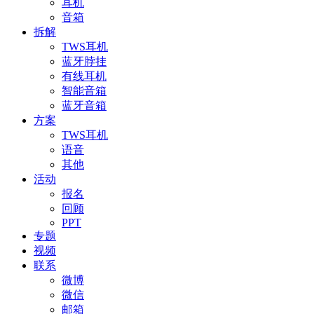
耳机
音箱
拆解
TWS耳机
蓝牙脖挂
有线耳机
智能音箱
蓝牙音箱
方案
TWS耳机
语音
其他
活动
报名
回顾
PPT
专题
视频
联系
微博
微信
邮箱