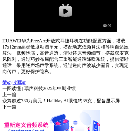
HUAWEI华为FreeArc开放式耳挂耳机在功能配置方面，搭载
17x12mm高灵敏度动圈单元，搭配动态低频算法和等响自适应
算法，低频饱满，高音通透，清晰还原音频细节；搭载双麦克
风阵列，通过巧妙布局配合三重智能通话降噪系统，提供清晰
通话；采用逆声场声学系统，通过逆向声波减少漏音，实现定
向传声，更好保护隐私。
赞
收藏
(
0
)
(
0
)
一图读懂 | 瑞声科技2025年中期业绩
上一篇
众筹超过330万美元！Halliday AI眼镜约35克，配备显示屏
下一篇