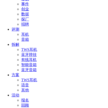
事件
创业
数据
探厂
招聘
评测
耳机
音箱
拆解
TWS耳机
蓝牙脖挂
有线耳机
智能音箱
蓝牙音箱
方案
TWS耳机
语音
其他
活动
报名
回顾