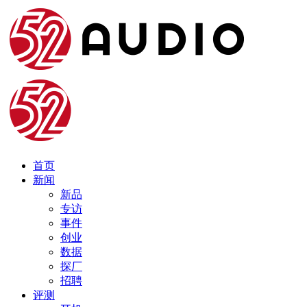
首页
新闻
新品
专访
事件
创业
数据
探厂
招聘
评测