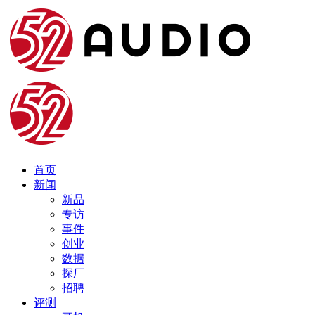
首页
新闻
新品
专访
事件
创业
数据
探厂
招聘
评测