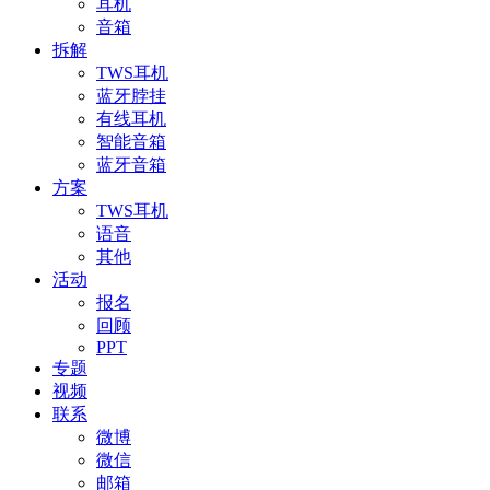
耳机
音箱
拆解
TWS耳机
蓝牙脖挂
有线耳机
智能音箱
蓝牙音箱
方案
TWS耳机
语音
其他
活动
报名
回顾
PPT
专题
视频
联系
微博
微信
邮箱