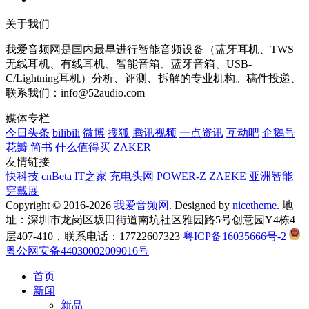
关于我们
我爱音频网是国内最早进行智能音频设备（蓝牙耳机、TWS
无线耳机、有线耳机、智能音箱、蓝牙音箱、USB-
C/Lightning耳机）分析、评测、拆解的专业机构。稿件投递、
联系我们：info@52audio.com
媒体专栏
今日头条
bilibili
微博
搜狐
腾讯视频
一点资讯
互动吧
企鹅号
花瓣
简书
什么值得买
ZAKER
友情链接
快科技
cnBeta
IT之家
充电头网
POWER-Z
ZAEKE
亚洲智能
穿戴展
Copyright © 2016-2026
我爱音频网
. Designed by
nicetheme
. 地
址：深圳市龙岗区坂田街道南坑社区雅园路5号创意园Y4栋4
层407-410，联系电话：17722607323
粤ICP备16035666号-2
粤公网安备44030002009016号
首页
新闻
新品