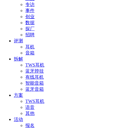
专访
事件
创业
数据
探厂
招聘
评测
耳机
音箱
拆解
TWS耳机
蓝牙脖挂
有线耳机
智能音箱
蓝牙音箱
方案
TWS耳机
语音
其他
活动
报名