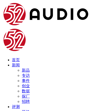
首页
新闻
新品
专访
事件
创业
数据
探厂
招聘
评测