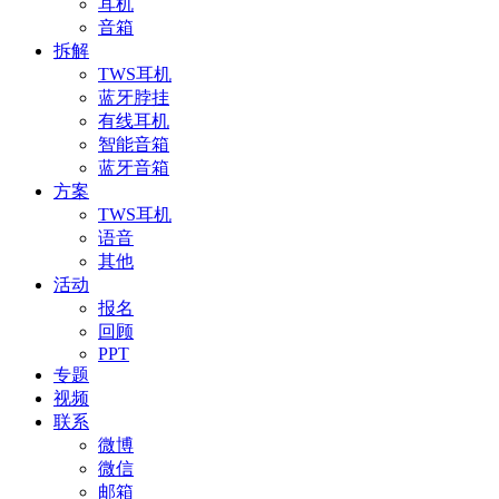
耳机
音箱
拆解
TWS耳机
蓝牙脖挂
有线耳机
智能音箱
蓝牙音箱
方案
TWS耳机
语音
其他
活动
报名
回顾
PPT
专题
视频
联系
微博
微信
邮箱