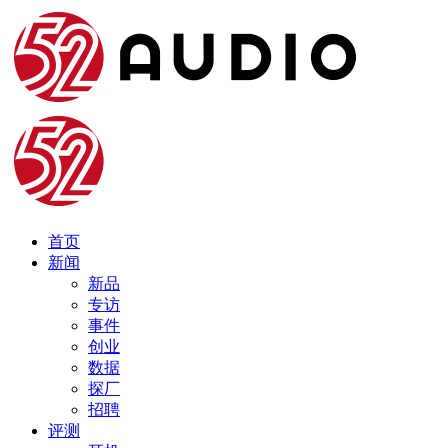
首页
新闻
新品
专访
事件
创业
数据
探厂
招聘
评测