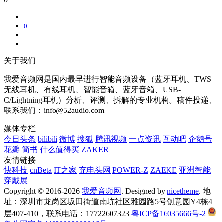
0
关于我们
我爱音频网是国内最早进行智能音频设备（蓝牙耳机、TWS
无线耳机、有线耳机、智能音箱、蓝牙音箱、USB-
C/Lightning耳机）分析、评测、拆解的专业机构。稿件投递、
联系我们：info@52audio.com
媒体专栏
今日头条
bilibili
微博
搜狐
腾讯视频
一点资讯
互动吧
企鹅号
花瓣
简书
什么值得买
ZAKER
友情链接
快科技
cnBeta
IT之家
充电头网
POWER-Z
ZAEKE
亚洲智能
穿戴展
Copyright © 2016-2026
我爱音频网
. Designed by
nicetheme
. 地
址：深圳市龙岗区坂田街道南坑社区雅园路5号创意园Y4栋4
层407-410，联系电话：17722607323
粤ICP备16035666号-2