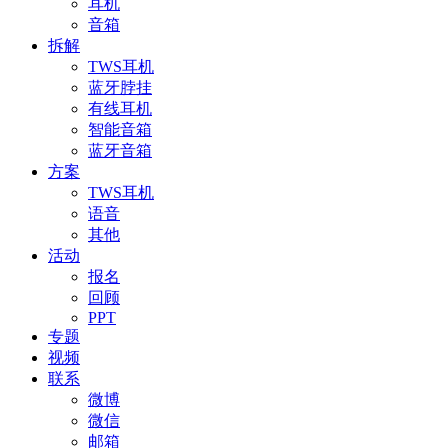
耳机
音箱
拆解
TWS耳机
蓝牙脖挂
有线耳机
智能音箱
蓝牙音箱
方案
TWS耳机
语音
其他
活动
报名
回顾
PPT
专题
视频
联系
微博
微信
邮箱