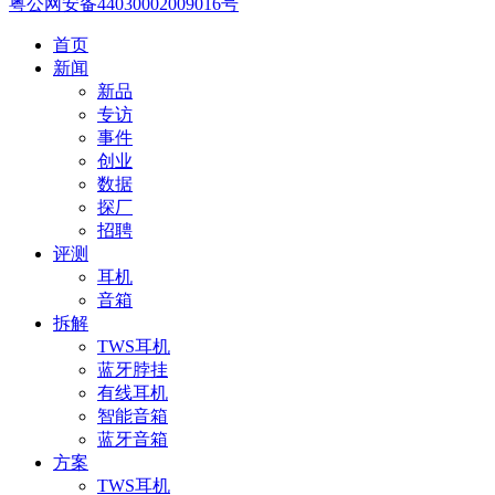
粤公网安备44030002009016号
首页
新闻
新品
专访
事件
创业
数据
探厂
招聘
评测
耳机
音箱
拆解
TWS耳机
蓝牙脖挂
有线耳机
智能音箱
蓝牙音箱
方案
TWS耳机