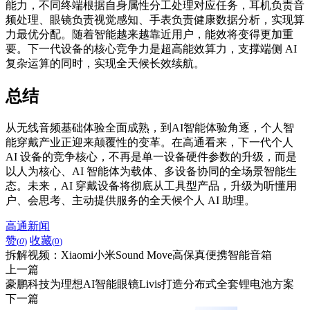
能力，不同终端根据自身属性分工处理对应任务，耳机负责音
频处理、眼镜负责视觉感知、手表负责健康数据分析，实现算
力最优分配。随着智能越来越靠近用户，能效将变得更加重
要。下一代设备的核心竞争力是超高能效算力，支撑端侧 AI
复杂运算的同时，实现全天候长效续航。
总结
从无线音频基础体验全面成熟，到AI智能体验角逐，个人智
能穿戴产业正迎来颠覆性的变革。在高通看来，下一代个人
AI 设备的竞争核心，不再是单一设备硬件参数的升级，而是
以人为核心、AI 智能体为载体、多设备协同的全场景智能生
态。未来，AI 穿戴设备将彻底从工具型产品，升级为听懂用
户、会思考、主动提供服务的全天候个人 AI 助理。
高通新闻
赞
收藏
(
0
)
(
0
)
拆解视频：Xiaomi小米Sound Move高保真便携智能音箱
上一篇
豪鹏科技为理想AI智能眼镜Livis打造分布式全套锂电池方案
下一篇