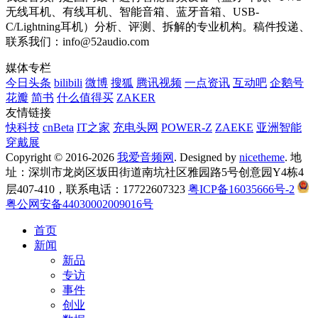
无线耳机、有线耳机、智能音箱、蓝牙音箱、USB-
C/Lightning耳机）分析、评测、拆解的专业机构。稿件投递、
联系我们：info@52audio.com
媒体专栏
今日头条
bilibili
微博
搜狐
腾讯视频
一点资讯
互动吧
企鹅号
花瓣
简书
什么值得买
ZAKER
友情链接
快科技
cnBeta
IT之家
充电头网
POWER-Z
ZAEKE
亚洲智能
穿戴展
Copyright © 2016-2026
我爱音频网
. Designed by
nicetheme
. 地
址：深圳市龙岗区坂田街道南坑社区雅园路5号创意园Y4栋4
层407-410，联系电话：17722607323
粤ICP备16035666号-2
粤公网安备44030002009016号
首页
新闻
新品
专访
事件
创业