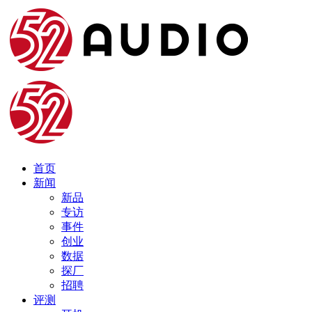
首页
新闻
新品
专访
事件
创业
数据
探厂
招聘
评测