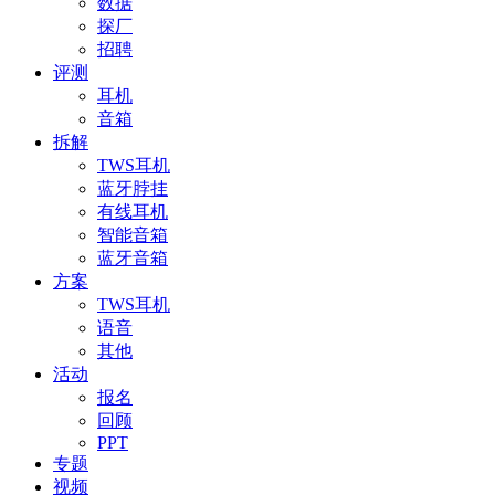
数据
探厂
招聘
评测
耳机
音箱
拆解
TWS耳机
蓝牙脖挂
有线耳机
智能音箱
蓝牙音箱
方案
TWS耳机
语音
其他
活动
报名
回顾
PPT
专题
视频