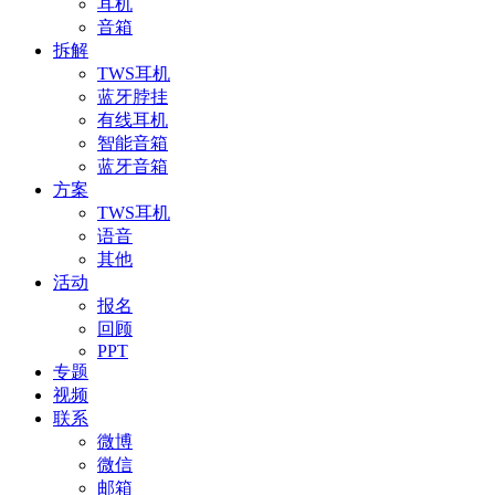
耳机
音箱
拆解
TWS耳机
蓝牙脖挂
有线耳机
智能音箱
蓝牙音箱
方案
TWS耳机
语音
其他
活动
报名
回顾
PPT
专题
视频
联系
微博
微信
邮箱