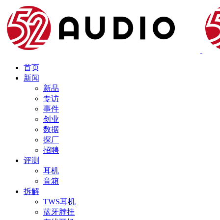
首页
新闻
新品
专访
事件
创业
数据
探厂
招聘
评测
耳机
音箱
拆解
TWS耳机
蓝牙脖挂