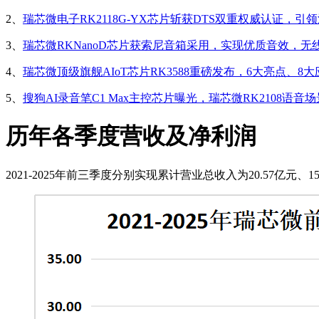
2、
瑞芯微电子RK2118G-YX芯片斩获DTS双重权威认证，
3、
瑞芯微RKNanoD芯片获索尼音箱采用，实现优质音效，无
4、
瑞芯微顶级旗舰AIoT芯片RK3588重磅发布，6大亮点、8
5、
搜狗AI录音笔C1 Max主控芯片曝光，瑞芯微RK2108语
历年各季度营收及净利润
2021-2025年前三季度分别实现累计营业总收入为20.57亿元、15.70