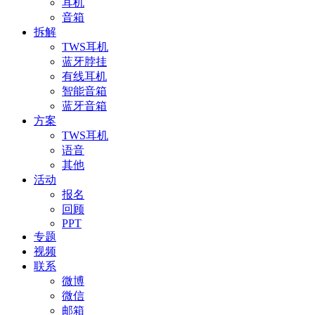
耳机
音箱
拆解
TWS耳机
蓝牙脖挂
有线耳机
智能音箱
蓝牙音箱
方案
TWS耳机
语音
其他
活动
报名
回顾
PPT
专题
视频
联系
微博
微信
邮箱