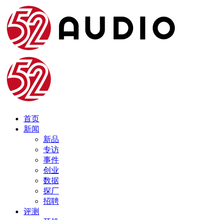
首页
新闻
新品
专访
事件
创业
数据
探厂
招聘
评测