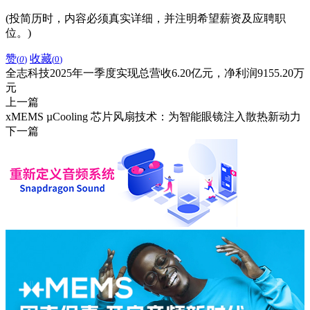
(投简历时，内容必须真实详细，并注明希望薪资及应聘职
位。)
赞
收藏
(
0
)
(
0
)
全志科技2025年一季度实现总营收6.20亿元，净利润9155.20万
元
上一篇
xMEMS µCooling 芯片风扇技术：为智能眼镜注入散热新动力
下一篇