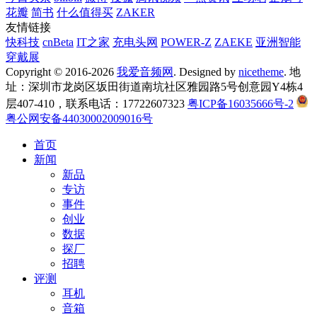
花瓣
简书
什么值得买
ZAKER
友情链接
快科技
cnBeta
IT之家
充电头网
POWER-Z
ZAEKE
亚洲智能
穿戴展
Copyright © 2016-2026
我爱音频网
. Designed by
nicetheme
. 地
址：深圳市龙岗区坂田街道南坑社区雅园路5号创意园Y4栋4
层407-410，联系电话：17722607323
粤ICP备16035666号-2
粤公网安备44030002009016号
首页
新闻
新品
专访
事件
创业
数据
探厂
招聘
评测
耳机
音箱