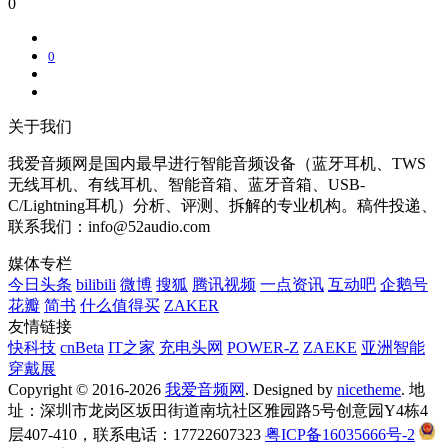
0
0
关于我们
我爱音频网是国内最早进行智能音频设备（蓝牙耳机、TWS
无线耳机、有线耳机、智能音箱、蓝牙音箱、USB-
C/Lightning耳机）分析、评测、拆解的专业机构。稿件投递、
联系我们：info@52audio.com
媒体专栏
今日头条
bilibili
微博
搜狐
腾讯视频
一点资讯
互动吧
企鹅号
花瓣
简书
什么值得买
ZAKER
友情链接
快科技
cnBeta
IT之家
充电头网
POWER-Z
ZAEKE
亚洲智能
穿戴展
Copyright © 2016-2026
我爱音频网
. Designed by
nicetheme
. 地
址：深圳市龙岗区坂田街道南坑社区雅园路5号创意园Y4栋4
层407-410，联系电话：17722607323
粤ICP备16035666号-2