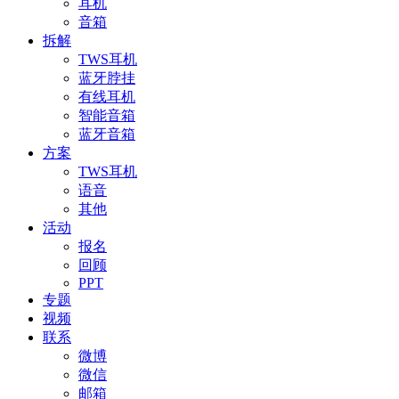
耳机
音箱
拆解
TWS耳机
蓝牙脖挂
有线耳机
智能音箱
蓝牙音箱
方案
TWS耳机
语音
其他
活动
报名
回顾
PPT
专题
视频
联系
微博
微信
邮箱