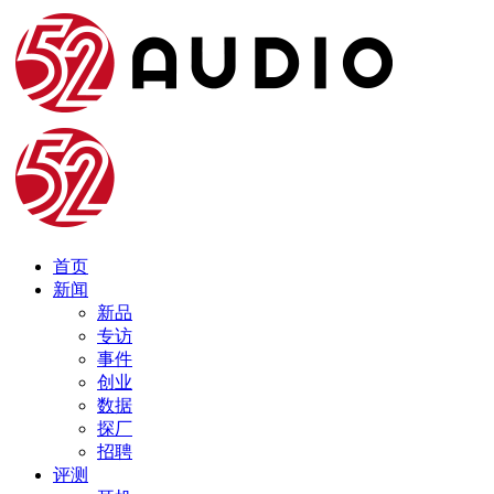
首页
新闻
新品
专访
事件
创业
数据
探厂
招聘
评测