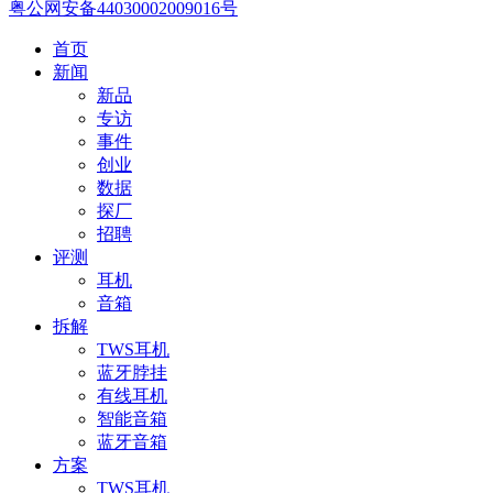
粤公网安备44030002009016号
首页
新闻
新品
专访
事件
创业
数据
探厂
招聘
评测
耳机
音箱
拆解
TWS耳机
蓝牙脖挂
有线耳机
智能音箱
蓝牙音箱
方案
TWS耳机