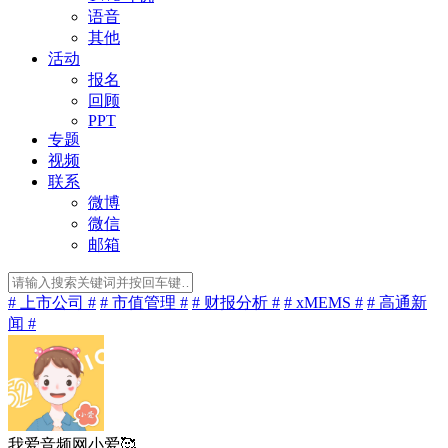
语音
其他
活动
报名
回顾
PPT
专题
视频
联系
微博
微信
邮箱
# 上市公司 #
# 市值管理 #
# 财报分析 #
# xMEMS #
# 高通新
闻 #
我爱音频网小爱🥰