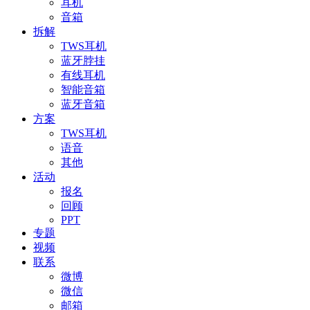
耳机
音箱
拆解
TWS耳机
蓝牙脖挂
有线耳机
智能音箱
蓝牙音箱
方案
TWS耳机
语音
其他
活动
报名
回顾
PPT
专题
视频
联系
微博
微信
邮箱