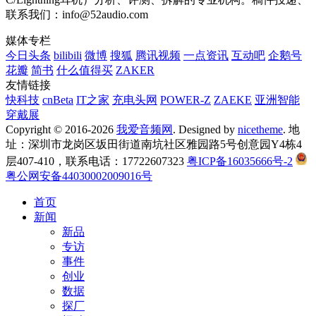
联系我们：info@52audio.com
媒体专栏
今日头条
bilibili
微博
搜狐
腾讯视频
一点资讯
互动吧
企鹅号
花瓣
简书
什么值得买
ZAKER
友情链接
快科技
cnBeta
IT之家
充电头网
POWER-Z
ZAEKE
亚洲智能
穿戴展
Copyright © 2016-2026
我爱音频网
. Designed by
nicetheme
. 地
址：深圳市龙岗区坂田街道南坑社区雅园路5号创意园Y4栋4
层407-410，联系电话：17722607323
粤ICP备16035666号-2
粤公网安备44030002009016号
首页
新闻
新品
专访
事件
创业
数据
探厂