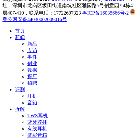
址：深圳市龙岗区坂田街道南坑社区雅园路5号创意园Y4栋4
层407-410，联系电话：17722607323
粤ICP备16035666号-2
粤公网安备44030002009016号
首页
新闻
新品
专访
事件
创业
数据
探厂
招聘
评测
耳机
音箱
拆解
TWS耳机
蓝牙脖挂
有线耳机
智能音箱