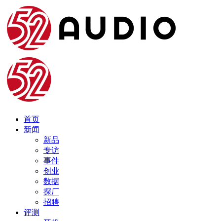
首页
新闻
新品
专访
事件
创业
数据
探厂
招聘
评测