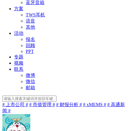
蓝牙音箱
方案
TWS耳机
语音
其他
活动
报名
回顾
PPT
专题
视频
联系
微博
微信
邮箱
# 上市公司 #
# 市值管理 #
# 财报分析 #
# xMEMS #
# 高通新
闻 #