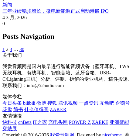
新闻
三年业绩稳步增长，微电新能源正式启动港股 IPO
4 3 月, 2026
0
Posts Navigation
1
2
3
…
30
关于我们
我爱音频网是国内最早进行智能音频设备（蓝牙耳机、TWS
无线耳机、有线耳机、智能音箱、蓝牙音箱、USB-
C/Lightning耳机）分析、评测、拆解的专业机构。稿件投递、
联系我们：info@52audio.com
媒体专栏
今日头条
bilibili
微博
搜狐
腾讯视频
一点资讯
互动吧
企鹅号
花瓣
简书
什么值得买
ZAKER
友情链接
快科技
cnBeta
IT之家
充电头网
POWER-Z
ZAEKE
亚洲智能
穿戴展
Copyright © 2016-2026
我爱音频网
. Designed by
nicetheme
. 地