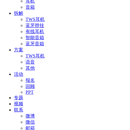
耳机
音箱
拆解
TWS耳机
蓝牙脖挂
有线耳机
智能音箱
蓝牙音箱
方案
TWS耳机
语音
其他
活动
报名
回顾
PPT
专题
视频
联系
微博
微信
邮箱