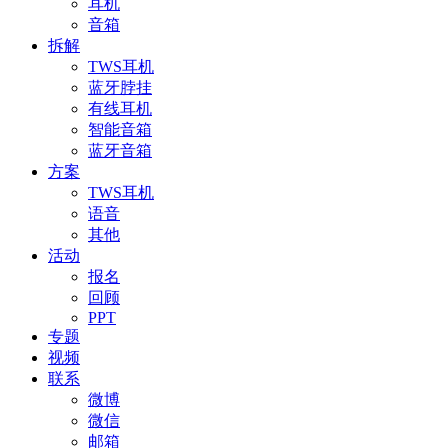
耳机
音箱
拆解
TWS耳机
蓝牙脖挂
有线耳机
智能音箱
蓝牙音箱
方案
TWS耳机
语音
其他
活动
报名
回顾
PPT
专题
视频
联系
微博
微信
邮箱