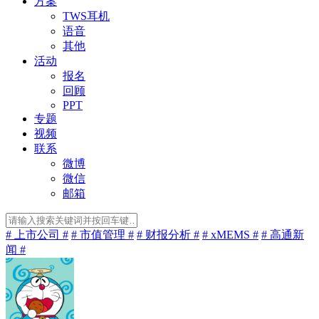
方案
TWS耳机
语音
其他
活动
报名
回顾
PPT
专题
视频
联系
微博
微信
邮箱
# 上市公司 #
# 市值管理 #
# 财报分析 #
# xMEMS #
# 高通新
闻 #