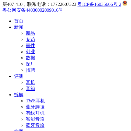
层407-410，联系电话：17722607323
粤ICP备16035666号-2
粤公网安备44030002009016号
首页
新闻
新品
专访
事件
创业
数据
探厂
招聘
评测
耳机
音箱
拆解
TWS耳机
蓝牙脖挂
有线耳机
智能音箱
蓝牙音箱