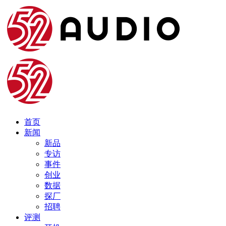
首页
新闻
新品
专访
事件
创业
数据
探厂
招聘
评测