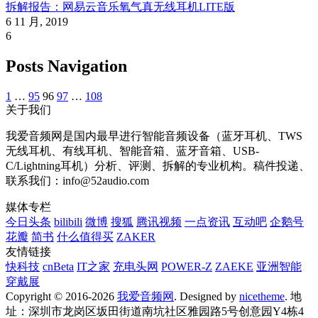
拆解报告：网易云音乐氧气真无线耳机LITE版
6 11 月, 2019
6
Posts Navigation
1
…
95
96
97
…
108
关于我们
我爱音频网是国内最早进行智能音频设备（蓝牙耳机、TWS
无线耳机、有线耳机、智能音箱、蓝牙音箱、USB-
C/Lightning耳机）分析、评测、拆解的专业机构。稿件投递、
联系我们：info@52audio.com
媒体专栏
今日头条
bilibili
微博
搜狐
腾讯视频
一点资讯
互动吧
企鹅号
花瓣
简书
什么值得买
ZAKER
友情链接
快科技
cnBeta
IT之家
充电头网
POWER-Z
ZAEKE
亚洲智能
穿戴展
Copyright © 2016-2026
我爱音频网
. Designed by
nicetheme
. 地
址：深圳市龙岗区坂田街道南坑社区雅园路5号创意园Y4栋4