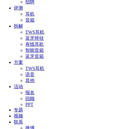
招聘
评测
耳机
音箱
拆解
TWS耳机
蓝牙脖挂
有线耳机
智能音箱
蓝牙音箱
方案
TWS耳机
语音
其他
活动
报名
回顾
PPT
专题
视频
联系
微博