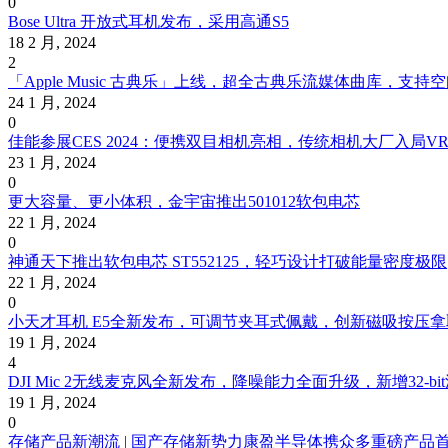
0
Bose Ultra 开放式耳机发布，采用高通S5
18 2 月, 2024
2
「Apple Music 古典乐」上线，超全古典乐流媒体曲库，支持
24 1 月, 2024
0
佳能参展CES 2024：便携双目相机亮相，传统相机大厂入局VR
23 1 月, 2024
0
更大容量、更小体积，金宇宙推出501012软包电芯
22 1 月, 2024
0
神通天下推出软包电芯 ST552125，轻巧设计打破能量密度极限
22 1 月, 2024
0
小天才耳机 E5全新发布，可调节夹耳式佩戴，创新磁吸按压
19 1 月, 2024
4
DJI Mic 2无线麦克风全新发布，降噪能力全面升级，新增32-b
19 1 月, 2024
0
存储产品新潮流 | 国产存储新势力康盈半导体携众多重磅产品首次亮