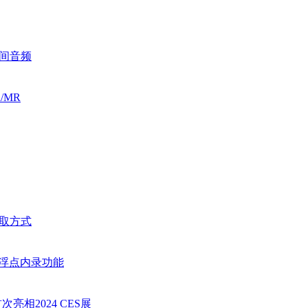
空间音频
/MR
拿取方式
it浮点内录功能
相2024 CES展