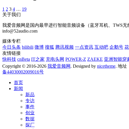
1
2
3
4
…
19
关于我们
我爱音频网是国内最早进行智能音频设备（蓝牙耳机、TWS无线耳
info@52audio.com
媒体专栏
今日头条
bilibili
微博
搜狐
腾讯视频
一点资讯
互动吧
企鹅号
花
友情链接
快科技
cnBeta
IT之家
充电头网
POWER-Z
ZAEKE
亚洲智能穿
Copyright © 2016-2026
我爱音频网
. Designed by
nicetheme
. 地
备44030002009016号
首页
新闻
新品
专访
事件
创业
数据
探厂