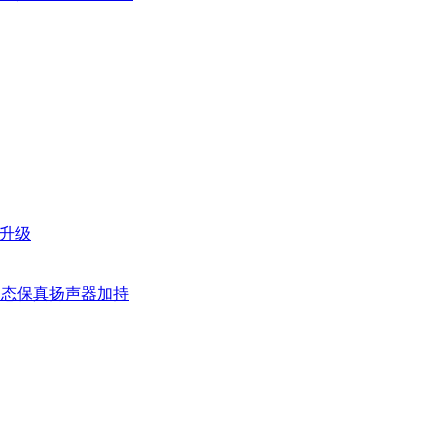
面升级
ell固态保真扬声器加持