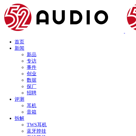
首页
新闻
新品
专访
事件
创业
数据
探厂
招聘
评测
耳机
音箱
拆解
TWS耳机
蓝牙脖挂