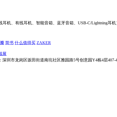
机、有线耳机、智能音箱、蓝牙音箱、USB-C/Lightnin
瓣
简书
什么值得买
ZAKER
戴展
址：深圳市龙岗区坂田街道南坑社区雅园路5号创意园Y4栋4层407-410