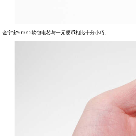
金宇宙501012软包电芯与一元硬币相比十分小巧。