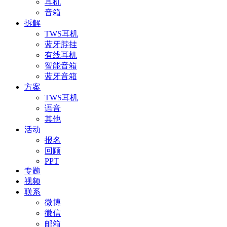
耳机
音箱
拆解
TWS耳机
蓝牙脖挂
有线耳机
智能音箱
蓝牙音箱
方案
TWS耳机
语音
其他
活动
报名
回顾
PPT
专题
视频
联系
微博
微信
邮箱