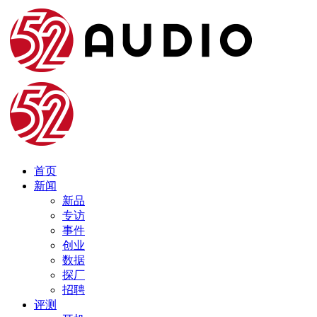
首页
新闻
新品
专访
事件
创业
数据
探厂
招聘
评测