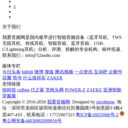
0
关于我们
我爱音频网是国内最早进行智能音频设备（蓝牙耳机、TWS
无线耳机、有线耳机、智能音箱、蓝牙音箱、USB-
C/Lightning耳机）分析、评测、拆解的专业机构。稿件投递、
联系我们：info@52audio.com
媒体专栏
今日头条
bilibili
微博
搜狐
腾讯视频
一点资讯
互动吧
企鹅号
花瓣
简书
什么值得买
ZAKER
友情链接
快科技
cnBeta
IT之家
充电头网
POWER-Z
ZAEKE
亚洲智能
穿戴展
Copyright © 2016-2026
我爱音频网
. Designed by
nicetheme
. 地
址：深圳市龙岗区坂田街道南坑社区雅园路5号创意园Y4栋4
层407-410，联系电话：17722607323
粤ICP备16035666号-2
粤公网安备44030002009016号