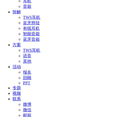
耳机
音箱
拆解
TWS耳机
蓝牙脖挂
有线耳机
智能音箱
蓝牙音箱
方案
TWS耳机
语音
其他
活动
报名
回顾
PPT
专题
视频
联系
微博
微信
邮箱