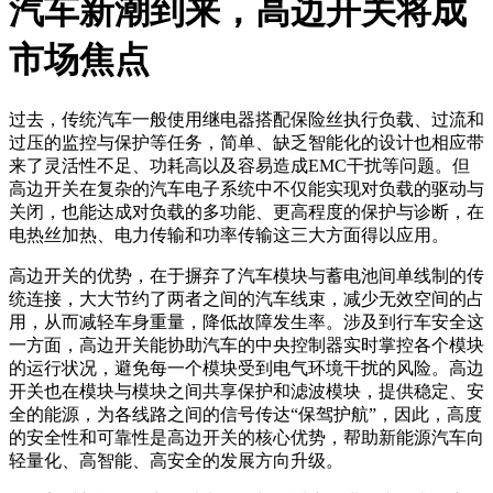
汽车新潮到来，高边开关将成
市场焦点
过去，传统汽车一般使用继电器搭配保险丝执行负载、过流和
过压的监控与保护等任务，简单、缺乏智能化的设计也相应带
来了灵活性不足、功耗高以及容易造成EMC干扰等问题。但
高边开关在复杂的汽车电子系统中不仅能实现对负载的驱动与
关闭，也能达成对负载的多功能、更高程度的保护与诊断，在
电热丝加热、电力传输和功率传输这三大方面得以应用。
高边开关的优势，在于摒弃了汽车模块与蓄电池间单线制的传
统连接，大大节约了两者之间的汽车线束，减少无效空间的占
用，从而减轻车身重量，降低故障发生率。涉及到行车安全这
一方面，高边开关能协助汽车的中央控制器实时掌控各个模块
的运行状况，避免每一个模块受到电气环境干扰的风险。高边
开关也在模块与模块之间共享保护和滤波模块，提供稳定、安
全的能源，为各线路之间的信号传达“保驾护航”，因此，高度
的安全性和可靠性是高边开关的核心优势，帮助新能源汽车向
轻量化、高智能、高安全的发展方向升级。