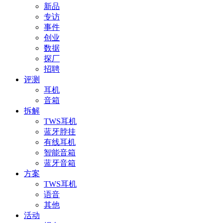
新品
专访
事件
创业
数据
探厂
招聘
评测
耳机
音箱
拆解
TWS耳机
蓝牙脖挂
有线耳机
智能音箱
蓝牙音箱
方案
TWS耳机
语音
其他
活动