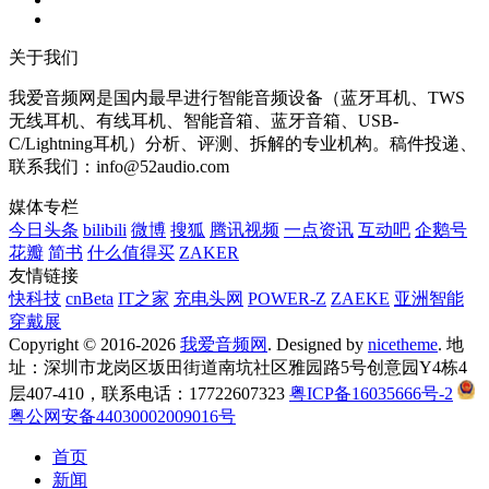
关于我们
我爱音频网是国内最早进行智能音频设备（蓝牙耳机、TWS
无线耳机、有线耳机、智能音箱、蓝牙音箱、USB-
C/Lightning耳机）分析、评测、拆解的专业机构。稿件投递、
联系我们：info@52audio.com
媒体专栏
今日头条
bilibili
微博
搜狐
腾讯视频
一点资讯
互动吧
企鹅号
花瓣
简书
什么值得买
ZAKER
友情链接
快科技
cnBeta
IT之家
充电头网
POWER-Z
ZAEKE
亚洲智能
穿戴展
Copyright © 2016-2026
我爱音频网
. Designed by
nicetheme
. 地
址：深圳市龙岗区坂田街道南坑社区雅园路5号创意园Y4栋4
层407-410，联系电话：17722607323
粤ICP备16035666号-2
粤公网安备44030002009016号
首页
新闻