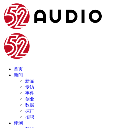
首页
新闻
新品
专访
事件
创业
数据
探厂
招聘
评测