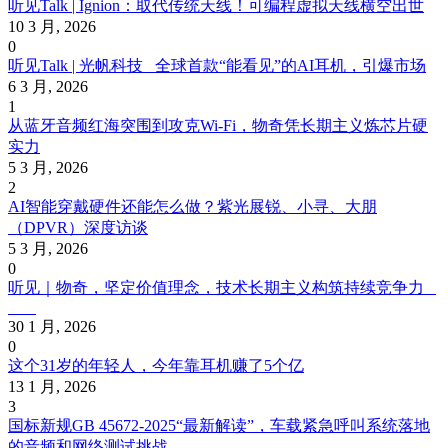
听见Talk | Ignion：取代传统天线！可编程虚拟天线横空出世
10 3 月, 2026
0
听见Talk | 光帆科技 全球首款“能看见”的AI耳机，引爆市场
6 3 月, 2026
1
从蓝牙音频红海突围到攻克Wi-Fi，物奇凭长期主义炼芯片硬
实力
5 3 月, 2026
2
AI智能穿戴硬件还能怎么做？紫光展锐、小寻、大朋
（DPVR）深度访谈
5 3 月, 2026
0
听见｜物奇，坚定价值理念，技术长期主义构筑持续竞争力
30 1 月, 2026
0
这个31岁的年轻人，今年靠耳机赚了5个亿
13 1 月, 2026
3
国标新规GB 45672-2025“最新解读”，车载紧急呼叫系统落地
的音频和网络测试挑战