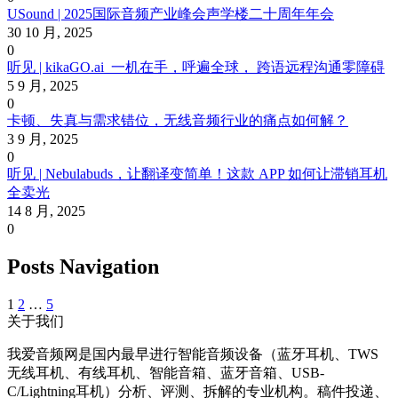
USound | 2025国际音频产业峰会声学楼二十周年年会
30 10 月, 2025
0
听见 | kikaGO.ai 一机在手，呼遍全球， 跨语远程沟通零障碍
5 9 月, 2025
0
卡顿、失真与需求错位，无线音频行业的痛点如何解？
3 9 月, 2025
0
听见 | Nebulabuds，让翻译变简单！这款 APP 如何让滞销耳机
全卖光
14 8 月, 2025
0
Posts Navigation
1
2
…
5
关于我们
我爱音频网是国内最早进行智能音频设备（蓝牙耳机、TWS
无线耳机、有线耳机、智能音箱、蓝牙音箱、USB-
C/Lightning耳机）分析、评测、拆解的专业机构。稿件投递、