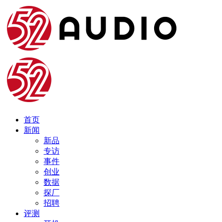
首页
新闻
新品
专访
事件
创业
数据
探厂
招聘
评测