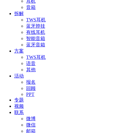
耳机
音箱
拆解
TWS耳机
蓝牙脖挂
有线耳机
智能音箱
蓝牙音箱
方案
TWS耳机
语音
其他
活动
报名
回顾
PPT
专题
视频
联系
微博
微信
邮箱