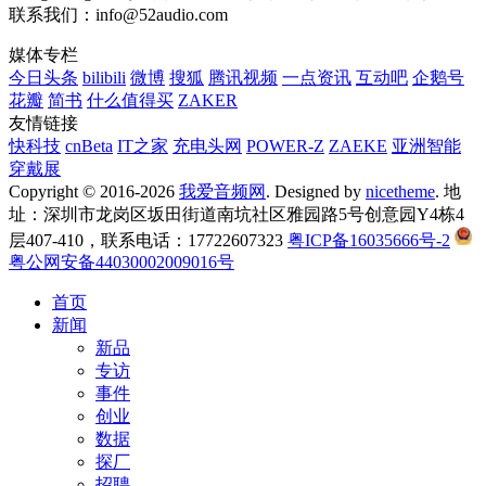
联系我们：info@52audio.com
媒体专栏
今日头条
bilibili
微博
搜狐
腾讯视频
一点资讯
互动吧
企鹅号
花瓣
简书
什么值得买
ZAKER
友情链接
快科技
cnBeta
IT之家
充电头网
POWER-Z
ZAEKE
亚洲智能
穿戴展
Copyright © 2016-2026
我爱音频网
. Designed by
nicetheme
. 地
址：深圳市龙岗区坂田街道南坑社区雅园路5号创意园Y4栋4
层407-410，联系电话：17722607323
粤ICP备16035666号-2
粤公网安备44030002009016号
首页
新闻
新品
专访
事件
创业
数据
探厂
招聘