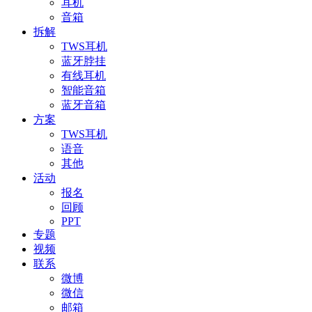
耳机
音箱
拆解
TWS耳机
蓝牙脖挂
有线耳机
智能音箱
蓝牙音箱
方案
TWS耳机
语音
其他
活动
报名
回顾
PPT
专题
视频
联系
微博
微信
邮箱