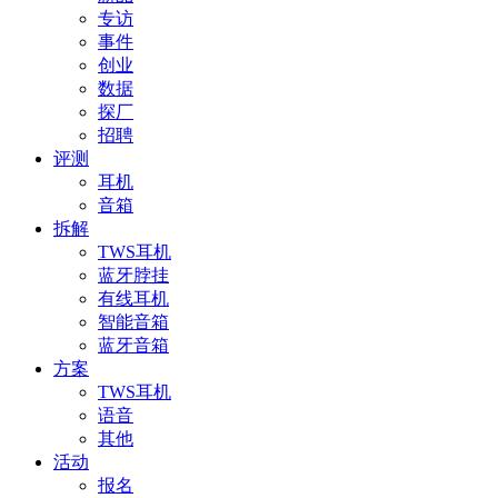
专访
事件
创业
数据
探厂
招聘
评测
耳机
音箱
拆解
TWS耳机
蓝牙脖挂
有线耳机
智能音箱
蓝牙音箱
方案
TWS耳机
语音
其他
活动
报名