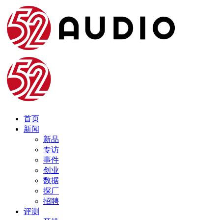
首页
新闻
新品
专访
事件
创业
数据
探厂
招聘
评测