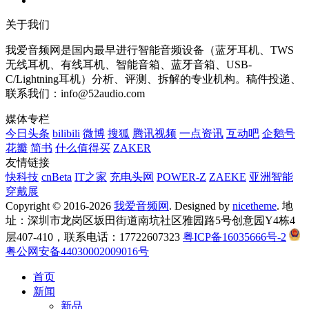
关于我们
我爱音频网是国内最早进行智能音频设备（蓝牙耳机、TWS
无线耳机、有线耳机、智能音箱、蓝牙音箱、USB-
C/Lightning耳机）分析、评测、拆解的专业机构。稿件投递、
联系我们：info@52audio.com
媒体专栏
今日头条
bilibili
微博
搜狐
腾讯视频
一点资讯
互动吧
企鹅号
花瓣
简书
什么值得买
ZAKER
友情链接
快科技
cnBeta
IT之家
充电头网
POWER-Z
ZAEKE
亚洲智能
穿戴展
Copyright © 2016-2026
我爱音频网
. Designed by
nicetheme
. 地
址：深圳市龙岗区坂田街道南坑社区雅园路5号创意园Y4栋4
层407-410，联系电话：17722607323
粤ICP备16035666号-2
粤公网安备44030002009016号
首页
新闻
新品