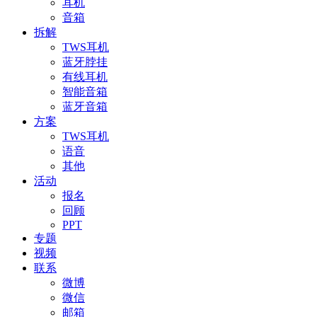
耳机
音箱
拆解
TWS耳机
蓝牙脖挂
有线耳机
智能音箱
蓝牙音箱
方案
TWS耳机
语音
其他
活动
报名
回顾
PPT
专题
视频
联系
微博
微信
邮箱