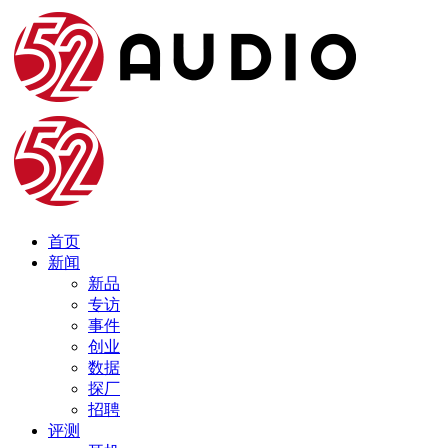
首页
新闻
新品
专访
事件
创业
数据
探厂
招聘
评测