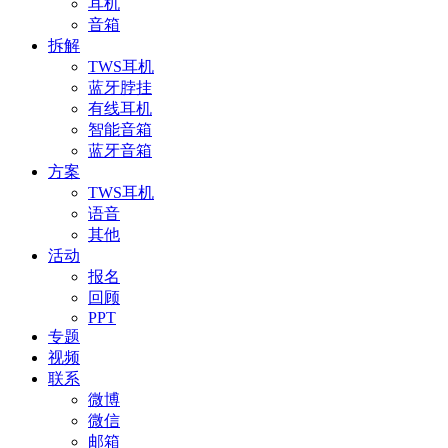
耳机
音箱
拆解
TWS耳机
蓝牙脖挂
有线耳机
智能音箱
蓝牙音箱
方案
TWS耳机
语音
其他
活动
报名
回顾
PPT
专题
视频
联系
微博
微信
邮箱