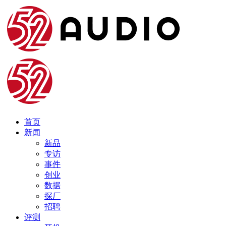
首页
新闻
新品
专访
事件
创业
数据
探厂
招聘
评测