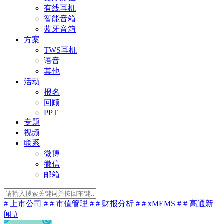
有线耳机
智能音箱
蓝牙音箱
方案
TWS耳机
语音
其他
活动
报名
回顾
PPT
专题
视频
联系
微博
微信
邮箱
# 上市公司 #
# 市值管理 #
# 财报分析 #
# xMEMS #
# 高通新
闻 #