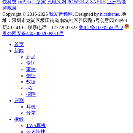
快科技
cnBeta
IT之家
充电头网
POWER-Z
ZAEKE
亚洲智能
穿戴展
Copyright © 2016-2026
我爱音频网
. Designed by
nicetheme
. 地
址：深圳市龙岗区坂田街道南坑社区雅园路5号创意园Y4栋4
层407-410，联系电话：17722607323
粤ICP备16035666号-2
粤公网安备44030002009016号
首页
新闻
新品
专访
事件
创业
数据
探厂
招聘
评测
耳机
音箱
拆解
TWS耳机
蓝牙脖挂