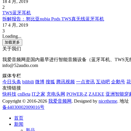
18 4 月, 2019
2
TWS蓝牙耳机
拆解报告：努比亚nubia Pods TWS真无线蓝牙耳机
17 4 月, 2019
3
Loading...
加载更多
关于我们
我爱音频网是国内最早进行智能音频设备（蓝牙耳机、TWS无线耳
info@52audio.com
媒体专栏
今日头条
bilibili
微博
搜狐
腾讯视频
一点资讯
互动吧
企鹅号
花
友情链接
快科技
cnBeta
IT之家
充电头网
POWER-Z
ZAEKE
亚洲智能穿
Copyright © 2016-2026
我爱音频网
. Designed by
nicetheme
. 地
备44030002009016号
首页
新闻
新品