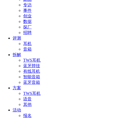
专访
事件
创业
数据
探厂
招聘
评测
耳机
音箱
拆解
TWS耳机
蓝牙脖挂
有线耳机
智能音箱
蓝牙音箱
方案
TWS耳机
语音
其他
活动
报名