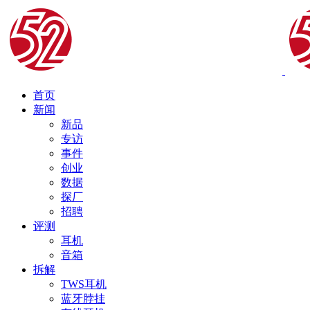
首页
新闻
新品
专访
事件
创业
数据
探厂
招聘
评测
耳机
音箱
拆解
TWS耳机
蓝牙脖挂