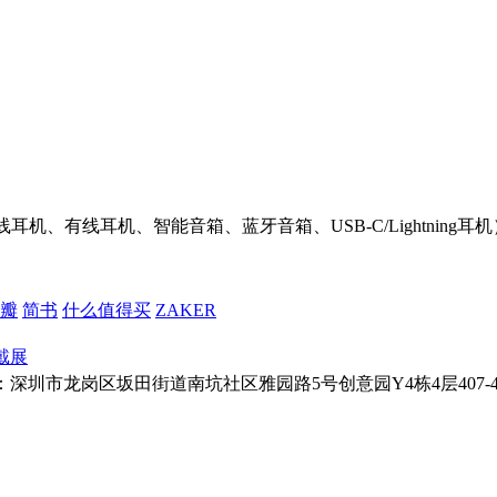
机、有线耳机、智能音箱、蓝牙音箱、USB-C/Lightnin
瓣
简书
什么值得买
ZAKER
戴展
址：深圳市龙岗区坂田街道南坑社区雅园路5号创意园Y4栋4层407-410