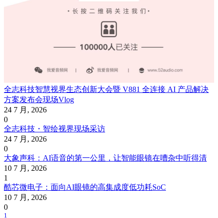
全志科技智慧视界生态创新大会暨 V881 全连接 AI 产品解决
方案发布会现场Vlog
24 7 月, 2026
0
全志科技・智绘视界现场采访
24 7 月, 2026
0
大象声科：AI语音的第一公里，让智能眼镜在嘈杂中听得清
10 7 月, 2026
1
酷芯微电子：面向AI眼镜的高集成度低功耗SoC
10 7 月, 2026
0
1