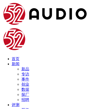
首页
新闻
新品
专访
事件
创业
数据
探厂
招聘
评测