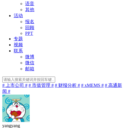
语音
其他
活动
报名
回顾
PPT
专题
视频
联系
微博
微信
邮箱
# 上市公司 #
# 市值管理 #
# 财报分析 #
# xMEMS #
# 高通新
闻 #
yangyang