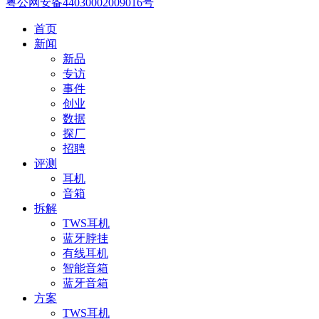
粤公网安备44030002009016号
首页
新闻
新品
专访
事件
创业
数据
探厂
招聘
评测
耳机
音箱
拆解
TWS耳机
蓝牙脖挂
有线耳机
智能音箱
蓝牙音箱
方案
TWS耳机