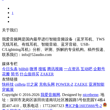
1
关于我们
我爱音频网是国内最早进行智能音频设备（蓝牙耳机、TWS
无线耳机、有线耳机、智能音箱、蓝牙音箱、USB-
C/Lightning耳机）分析、评测、拆解的专业机构。稿件投递、
联系我们：info@52audio.com
媒体专栏
今日头条
bilibili
微博
搜狐
腾讯视频
一点资讯
互动吧
企鹅号
花瓣
简书
什么值得买
ZAKER
友情链接
快科技
cnBeta
IT之家
充电头网
POWER-Z
ZAEKE
亚洲智能
穿戴展
Copyright © 2016-2026
我爱音频网
. Designed by
nicetheme
. 地
址：深圳市龙岗区坂田街道南坑社区雅园路5号创意园Y4栋4
层407-410，联系电话：17722607323
粤ICP备16035666号-2