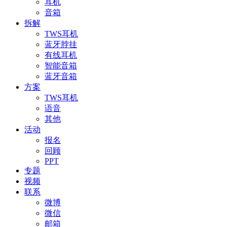
耳机
音箱
拆解
TWS耳机
蓝牙脖挂
有线耳机
智能音箱
蓝牙音箱
方案
TWS耳机
语音
其他
活动
报名
回顾
PPT
专题
视频
联系
微博
微信
邮箱