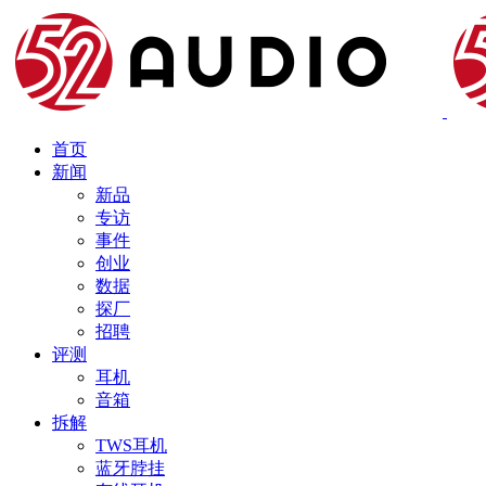
首页
新闻
新品
专访
事件
创业
数据
探厂
招聘
评测
耳机
音箱
拆解
TWS耳机
蓝牙脖挂