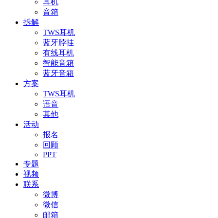
耳机
音箱
拆解
TWS耳机
蓝牙脖挂
有线耳机
智能音箱
蓝牙音箱
方案
TWS耳机
语音
其他
活动
报名
回顾
PPT
专题
视频
联系
微博
微信
邮箱