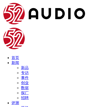
首页
新闻
新品
专访
事件
创业
数据
探厂
招聘
评测