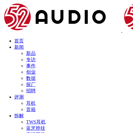
首页
新闻
新品
专访
事件
创业
数据
探厂
招聘
评测
耳机
音箱
拆解
TWS耳机
蓝牙脖挂