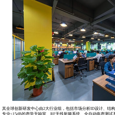
其全球创新研发中心由2大行业组，包括市场分析ID设计、
专业≤15dB的声学无响室、RF无线射频系统、全自动电声