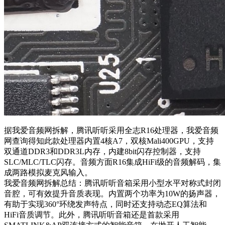
据我爱音频网拆解，腾讯听听采用全志R16处理器，我爱音频
网查询得知此款处理器内置4核A7，双核Mali400GPU，支持
双通道DDR3和DDR3L内存，内建8bit闪存控制器，支持
SLC/MLC/TLC闪存。音频方面R16集成HiFi级的音频解码，集
成两路模拟麦克风输入。
我爱音频网拆解总结：腾讯听听音箱采用小型水平对称式封闭
音腔，可有效提升音质表现。内置两个功率为10W的扬声器，
有助于实现360°环绕发声特点，同时还支持动态EQ算法和
HiFi音质调节。此外，腾讯听听音箱还是首款采用