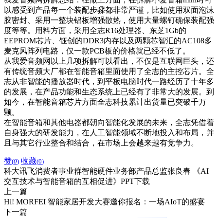
以感受到产品每一个装配步骤都非常严谨，比如使用双面泡沫
胶密封、采用一整块铝板增强散热，使用大量螺钉确保装配强
度等等。用料方面，采用全志R16处理器、东芝1Gb的
EEPROM芯片、钰创的DDR3内存以及两颗芯智汇的AC108多
麦克风阵列电路，仅一款PCB板的价格就已经不低了。​​​​​
从我爱音频网以上几项拆解可以看出，不仅是互联网巨头，还
有传统音频大厂都在智能音箱里面使用了全志的主控芯片。全
志从非智能的播放器时代，到平板电脑时代一路经历了十年多
的发展，在产品功能和生态系统上已经有了非常大的发展。到
如今，在智能音箱芯片方面全志科技累计出货量已突破千万
颗。
在智能音箱和其他电器都朝向智能化发展的未来，全志凭借着
自身强大的研发能力，在人工智能领域不断地投入和布局，并
且与其它行业整合和结合，在市场上会越来越有竞争力。
赞
收藏
(
0
)
(
0
)
科大讯飞消费者事业群智能硬件业务部产品总监张良春 《AI
交互技术与智能音箱的互相促进》PPT下载
上一篇
Hi! MORFEI 智能家居开发大赛邀你报名：一场AIoT的盛宴
下一篇