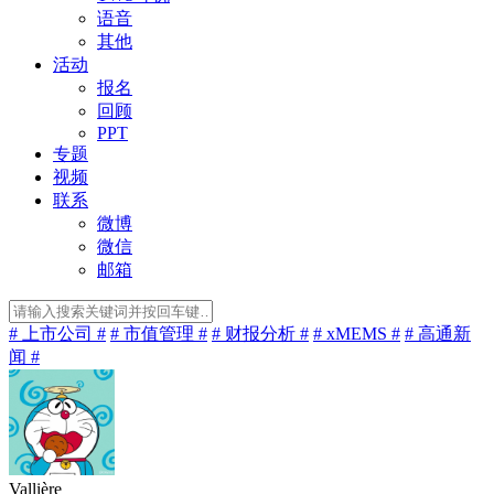
语音
其他
活动
报名
回顾
PPT
专题
视频
联系
微博
微信
邮箱
# 上市公司 #
# 市值管理 #
# 财报分析 #
# xMEMS #
# 高通新
闻 #
Vallière