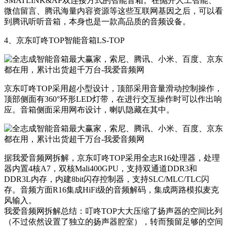
SMATLINK&AP双连接方式的智能音箱。在抛开人工智能、
微信留言、腾讯海量内容资源等这些互联网基因之后，可以看
到腾讯听听音箱，本身也是一款高品质的音频设备。
4、京东叮咚TOP智能音箱LS-TOP
京东叮咚TOP采用超小型设计，顶部采用音量滑动控制操作，
顶部侧面有360°环形LED灯带，在进行交互操作时可以作出响
应。音箱侧面采用网布设计，喇叭隐藏在其中。
据我爱音频网拆解，京东叮咚TOP采用​全志R16处理器，处理
器内置4核A7，双核Mali400GPU，支持双通道DDR3和
DDR3L内存，内建8bit闪存控制器，支持SLC/MLC/TLC闪
存。音频方面R16集成HiFi级的音频解码，集成两路模拟麦克
风输入。
我爱音频网拆解总结：叮咚TOP大大压缩了扬声器的空间比列
（不过依然设置了独立的扬声器腔室），转而预留足够的空间