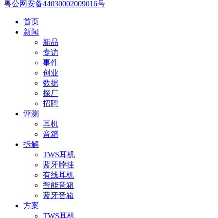
粤公网安备44030002009016号
首页
新闻
新品
专访
事件
创业
数据
探厂
招聘
评测
耳机
音箱
拆解
TWS耳机
蓝牙脖挂
有线耳机
智能音箱
蓝牙音箱
方案
TWS耳机