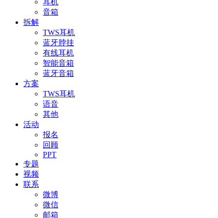
耳机
音箱
拆解
TWS耳机
蓝牙脖挂
有线耳机
智能音箱
蓝牙音箱
方案
TWS耳机
语音
其他
活动
报名
回顾
PPT
专题
视频
联系
微博
微信
邮箱