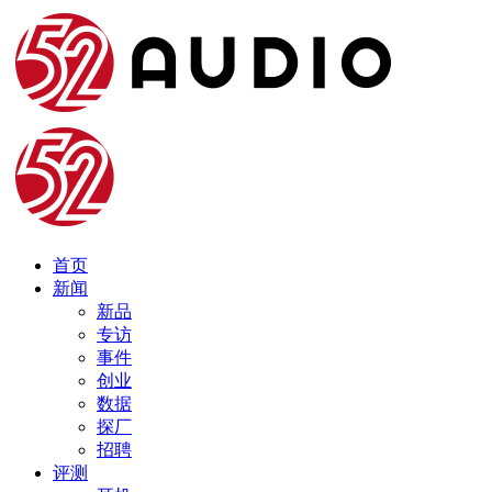
首页
新闻
新品
专访
事件
创业
数据
探厂
招聘
评测