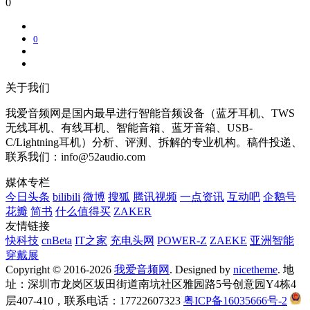
0
0
关于我们
我爱音频网是国内最早进行智能音频设备（蓝牙耳机、TWS
无线耳机、有线耳机、智能音箱、蓝牙音箱、USB-
C/Lightning耳机）分析、评测、拆解的专业机构。稿件投递、
联系我们：info@52audio.com
媒体专栏
今日头条
bilibili
微博
搜狐
腾讯视频
一点资讯
互动吧
企鹅号
花瓣
简书
什么值得买
ZAKER
友情链接
快科技
cnBeta
IT之家
充电头网
POWER-Z
ZAEKE
亚洲智能
穿戴展
Copyright © 2016-2026
我爱音频网
. Designed by
nicetheme
. 地
址：深圳市龙岗区坂田街道南坑社区雅园路5号创意园Y4栋4
层407-410，联系电话：17722607323
粤ICP备16035666号-2