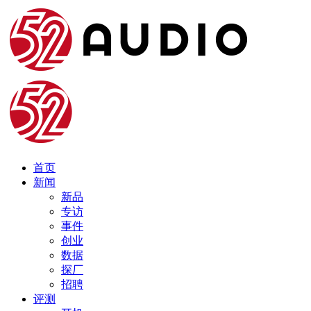
首页
新闻
新品
专访
事件
创业
数据
探厂
招聘
评测