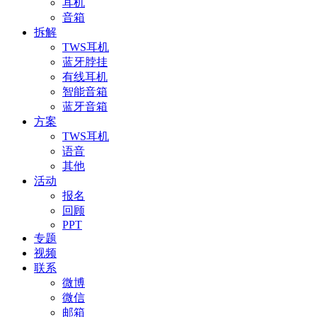
耳机
音箱
拆解
TWS耳机
蓝牙脖挂
有线耳机
智能音箱
蓝牙音箱
方案
TWS耳机
语音
其他
活动
报名
回顾
PPT
专题
视频
联系
微博
微信
邮箱