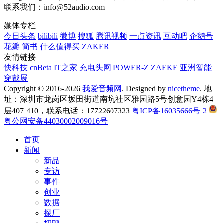
联系我们：info@52audio.com
媒体专栏
今日头条
bilibili
微博
搜狐
腾讯视频
一点资讯
互动吧
企鹅号
花瓣
简书
什么值得买
ZAKER
友情链接
快科技
cnBeta
IT之家
充电头网
POWER-Z
ZAEKE
亚洲智能
穿戴展
Copyright © 2016-2026
我爱音频网
. Designed by
nicetheme
. 地
址：深圳市龙岗区坂田街道南坑社区雅园路5号创意园Y4栋4
层407-410，联系电话：17722607323
粤ICP备16035666号-2
粤公网安备44030002009016号
首页
新闻
新品
专访
事件
创业
数据
探厂