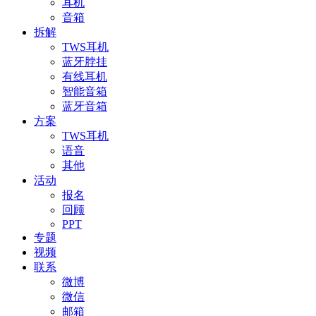
耳机
音箱
拆解
TWS耳机
蓝牙脖挂
有线耳机
智能音箱
蓝牙音箱
方案
TWS耳机
语音
其他
活动
报名
回顾
PPT
专题
视频
联系
微博
微信
邮箱