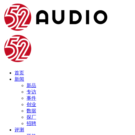
首页
新闻
新品
专访
事件
创业
数据
探厂
招聘
评测