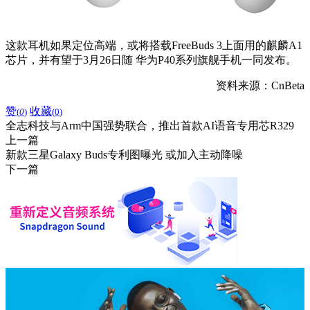
这款耳机如果定位高端，或将搭载FreeBuds 3上面用的麒麟A1
芯片，并有望于3月26日随 华为P40系列旗舰手机一同发布。
资料来源：CnBeta
赞
收藏
(
0
)
(
0
)
全志科技与Arm中国强势联合，推出首款AI语音专用芯R329
上一篇
新款三星Galaxy Buds专利图曝光 或加入主动降噪
下一篇