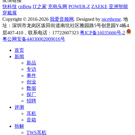
友情链接
快科技
cnBeta
IT之家
充电头网
POWER-Z
ZAEKE
亚洲智能
穿戴展
Copyright © 2016-2026
我爱音频网
. Designed by
nicetheme
. 地
址：深圳市龙岗区坂田街道南坑社区雅园路5号创意园Y4栋4
层407-410，联系电话：17722607323
粤ICP备16035666号-2
粤公网安备44030002009016号
首页
新闻
新品
专访
事件
创业
数据
探厂
招聘
评测
耳机
音箱
拆解
TWS耳机