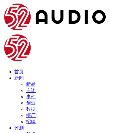
首页
新闻
新品
专访
事件
创业
数据
探厂
招聘
评测