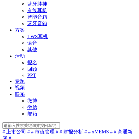
蓝牙脖挂
有线耳机
智能音箱
蓝牙音箱
方案
TWS耳机
语音
其他
活动
报名
回顾
PPT
专题
视频
联系
微博
微信
邮箱
# 上市公司 #
# 市值管理 #
# 财报分析 #
# xMEMS #
# 高通新
闻 #