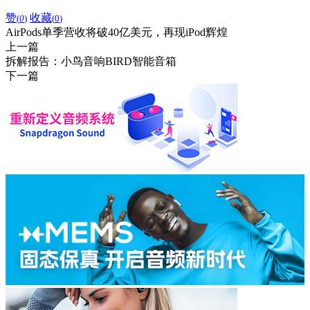
赞
收藏
(
0
)
(
0
)
AirPods单季营收将破40亿美元，再现iPod辉煌
上一篇
拆解报告：小鸟音响BIRD智能音箱
下一篇