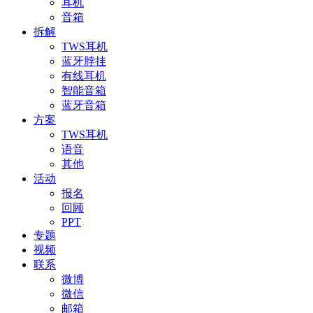
耳机
音箱
拆解
TWS耳机
蓝牙脖挂
有线耳机
智能音箱
蓝牙音箱
方案
TWS耳机
语音
其他
活动
报名
回顾
PPT
专题
视频
联系
微博
微信
邮箱