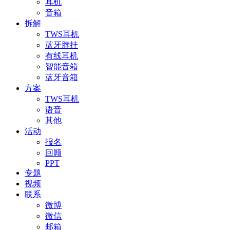
耳机
音箱
拆解
TWS耳机
蓝牙脖挂
有线耳机
智能音箱
蓝牙音箱
方案
TWS耳机
语音
其他
活动
报名
回顾
PPT
专题
视频
联系
微博
微信
邮箱