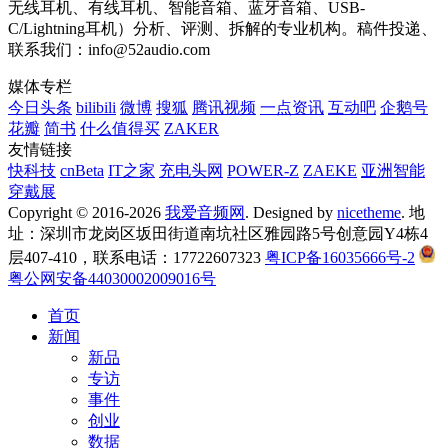
无线耳机、有线耳机、智能音箱、蓝牙音箱、USB-
C/Lightning耳机）分析、评测、拆解的专业机构。稿件投递、
联系我们：info@52audio.com
媒体专栏
今日头条
bilibili
微博
搜狐
腾讯视频
一点资讯
互动吧
企鹅号
花瓣
简书
什么值得买
ZAKER
友情链接
快科技
cnBeta
IT之家
充电头网
POWER-Z
ZAEKE
亚洲智能
穿戴展
Copyright © 2016-2026
我爱音频网
. Designed by
nicetheme
. 地
址：深圳市龙岗区坂田街道南坑社区雅园路5号创意园Y4栋4
层407-410，联系电话：17722607323
粤ICP备16035666号-2
粤公网安备44030002009016号
首页
新闻
新品
专访
事件
创业
数据