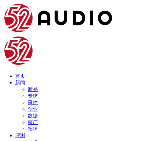
首页
新闻
新品
专访
事件
创业
数据
探厂
招聘
评测