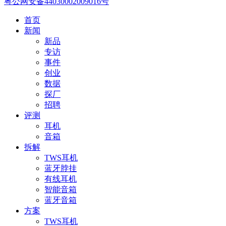
粤公网安备44030002009016号
首页
新闻
新品
专访
事件
创业
数据
探厂
招聘
评测
耳机
音箱
拆解
TWS耳机
蓝牙脖挂
有线耳机
智能音箱
蓝牙音箱
方案
TWS耳机