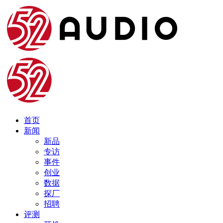
首页
新闻
新品
专访
事件
创业
数据
探厂
招聘
评测