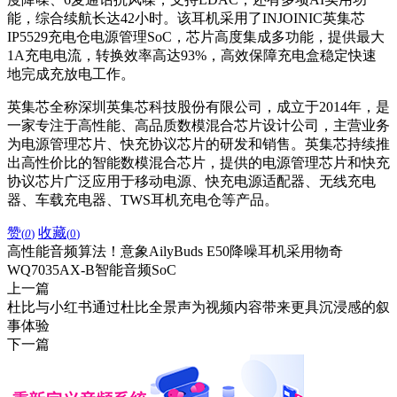
能，综合续航长达42小时。该耳机采用了INJOINIC英集芯
IP5529充电仓电源管理SoC，芯片高度集成多功能，提供最大
1A充电电流，转换效率高达93%，高效保障充电盒稳定快速
地完成充放电工作。
英集芯全称深圳英集芯科技股份有限公司，成立于2014年，是
一家专注于高性能、高品质数模混合芯片设计公司，主营业务
为电源管理芯片、快充协议芯片的研发和销售。英集芯持续推
出高性价比的智能数模混合芯片，提供的电源管理芯片和快充
协议芯片广泛应用于移动电源、快充电源适配器、无线充电
器、车载充电器、TWS耳机充电仓等产品。
赞
收藏
(
0
)
(
0
)
高性能音频算法！意象AilyBuds E50降噪耳机采用物奇
WQ7035AX-B智能音频SoC
上一篇
杜比与小红书通过杜比全景声为视频内容带来更具沉浸感的叙
事体验
下一篇