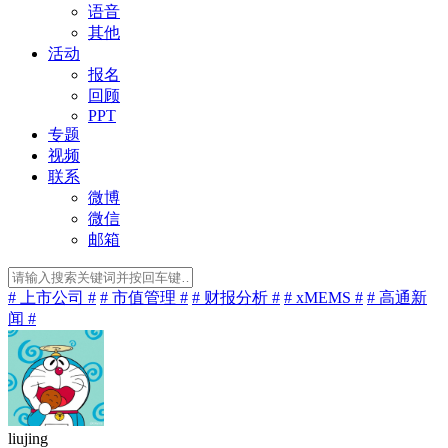
语音
其他
活动
报名
回顾
PPT
专题
视频
联系
微博
微信
邮箱
# 上市公司 #
# 市值管理 #
# 财报分析 #
# xMEMS #
# 高通新
闻 #
liujing