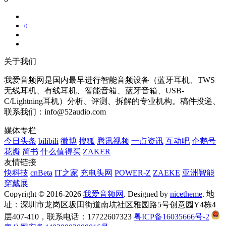
0
关于我们
我爱音频网是国内最早进行智能音频设备（蓝牙耳机、TWS
无线耳机、有线耳机、智能音箱、蓝牙音箱、USB-
C/Lightning耳机）分析、评测、拆解的专业机构。稿件投递、
联系我们：info@52audio.com
媒体专栏
今日头条
bilibili
微博
搜狐
腾讯视频
一点资讯
互动吧
企鹅号
花瓣
简书
什么值得买
ZAKER
友情链接
快科技
cnBeta
IT之家
充电头网
POWER-Z
ZAEKE
亚洲智能
穿戴展
Copyright © 2016-2026
我爱音频网
. Designed by
nicetheme
. 地
址：深圳市龙岗区坂田街道南坑社区雅园路5号创意园Y4栋4
层407-410，联系电话：17722607323
粤ICP备16035666号-2