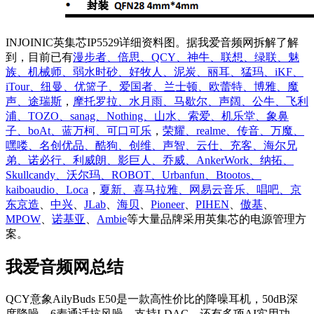
INJOINIC英集芯IP5529详细资料图。据我爱音频网拆解了解
到，目前已有
漫步者、倍思、QCY、神牛、联想、绿联、魅
族、机械师、弱水时砂、好牧人、泥炭、丽耳、猛玛、iKF、
iTour、纽曼、优篮子、爱国者、兰士顿、欧蕾特、博雅、魔
声、途瑞斯
，
摩托罗拉、水月雨、马歇尔、声阔、公牛、飞利
浦、TOZO、sanag、Nothing、山水、索爱、机乐堂、象鼻
子、boAt、蓝万柯、可口可乐
，
荣耀、realme、传音、万魔、
嘿喽、名创优品、酷狗、创维、声智、云仕、充客、海尔兄
弟、诺必行、利威朗、影巨人、乔威、AnkerWork、纳拓、
Skullcandy、沃尔玛、ROBOT、Urbanfun、Btootos、
kaiboaudio、Loca
，
夏新、喜马拉雅、网易云音乐、唱吧、京
东京造
、
中兴
、
JLab
、
海贝
、
Pioneer
、
PIHEN
、
傲基
、
MPOW
、
诺基亚
、
Ambie
等大量品牌采用英集芯的电源管理方
案。
我爱音频网总结
QCY意象AilyBuds E50是一款高性价比的降噪耳机，50dB深
度降噪、6麦通话抗风噪，支持LDAC，还有多项AI实用功