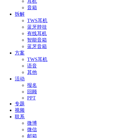
耳机
音箱
拆解
TWS耳机
蓝牙脖挂
有线耳机
智能音箱
蓝牙音箱
方案
TWS耳机
语音
其他
活动
报名
回顾
PPT
专题
视频
联系
微博
微信
邮箱