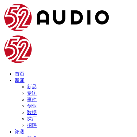
首页
新闻
新品
专访
事件
创业
数据
探厂
招聘
评测