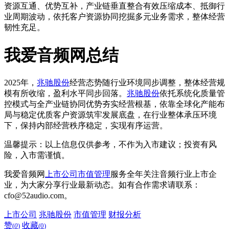
资源互通、优势互补，产业链垂直整合有效压缩成本、抵御行
业周期波动，依托客户资源协同挖掘多元业务需求，整体经营
韧性充足。
我爱音频网总结
2025年，
兆驰股份
经营态势随行业环境同步调整，整体经营规
模有所收缩，盈利水平同步回落。
兆驰股份
依托系统化质量管
控模式与全产业链协同优势夯实经营根基，依靠全球化产能布
局与稳定优质客户资源筑牢发展底盘，在行业整体承压环境
下，保持内部经营秩序稳定，实现有序运营。
温馨提示：以上信息仅供参考，不作为入市建议；投资有风
险，入市需谨慎。
我爱音频网
上市公司
市值管理
服务全年关注音频行业上市企
业，为大家分享行业最新动态。如有合作需求请联系：
cfo@52audio.com。
上市公司
兆驰股份
市值管理
财报分析
赞
收藏
(
0
)
(
0
)