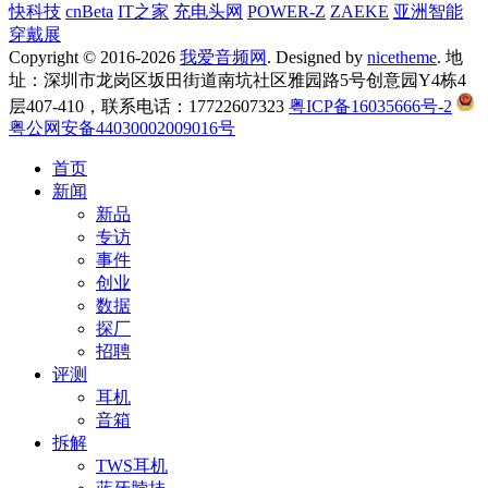
快科技
cnBeta
IT之家
充电头网
POWER-Z
ZAEKE
亚洲智能
穿戴展
Copyright © 2016-2026
我爱音频网
. Designed by
nicetheme
. 地
址：深圳市龙岗区坂田街道南坑社区雅园路5号创意园Y4栋4
层407-410，联系电话：17722607323
粤ICP备16035666号-2
粤公网安备44030002009016号
首页
新闻
新品
专访
事件
创业
数据
探厂
招聘
评测
耳机
音箱
拆解
TWS耳机