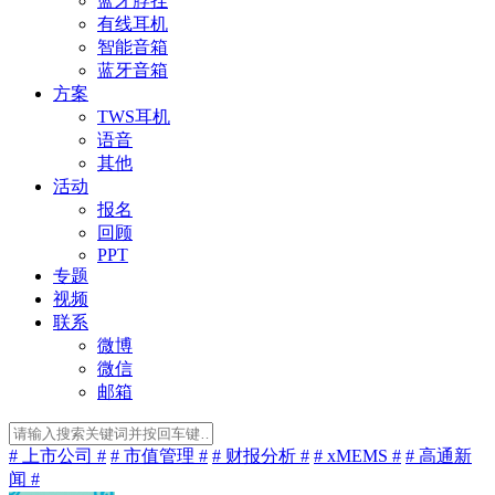
蓝牙脖挂
有线耳机
智能音箱
蓝牙音箱
方案
TWS耳机
语音
其他
活动
报名
回顾
PPT
专题
视频
联系
微博
微信
邮箱
# 上市公司 #
# 市值管理 #
# 财报分析 #
# xMEMS #
# 高通新
闻 #