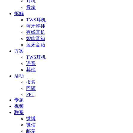
耳机
音箱
拆解
TWS耳机
蓝牙脖挂
有线耳机
智能音箱
蓝牙音箱
方案
TWS耳机
语音
其他
活动
报名
回顾
PPT
专题
视频
联系
微博
微信
邮箱