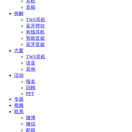
耳机
音箱
拆解
TWS耳机
蓝牙脖挂
有线耳机
智能音箱
蓝牙音箱
方案
TWS耳机
语音
其他
活动
报名
回顾
PPT
专题
视频
联系
微博
微信
邮箱