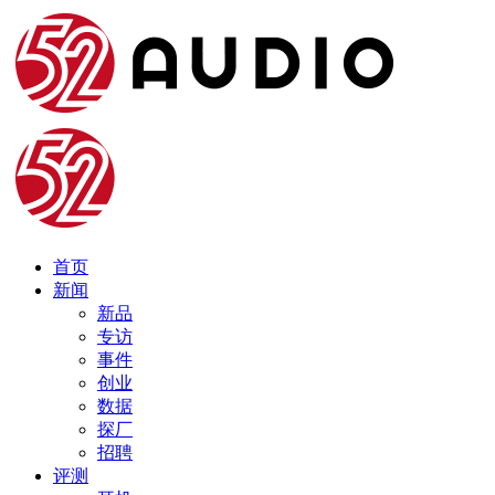
首页
新闻
新品
专访
事件
创业
数据
探厂
招聘
评测