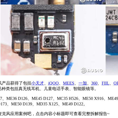
克风产品获得了包括
小天才
、
iQOO
、
MEES
、
一加
、
360
、
FIIL
、
O
产品种类包括真无线耳机、儿童电话手表、智能眼镜等。
 D126、ME45 D127、MC35 H526、ME50 X916、ME49 X9
D173、ME50 D139、MD35 X125、ME49 D122。
S麦克风应用案例吧，点击内容小标题即可查看完整拆解报告~