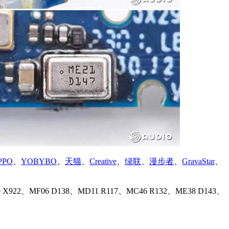
PPO
、
YOBYBO
、
天猫
、
Creative
、
绿联
、
漫步者
、
GravaStar
、
22、MF06 D138、MD11 R117、MC46 R132、ME38 D143、