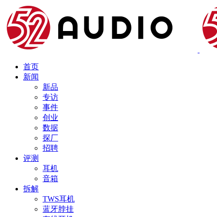
首页
新闻
新品
专访
事件
创业
数据
探厂
招聘
评测
耳机
音箱
拆解
TWS耳机
蓝牙脖挂