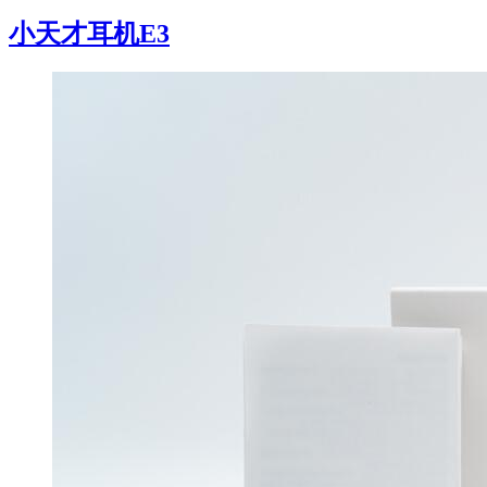
小天才耳机E3