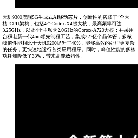
天玑9300旗舰5G生成式AI移动芯片，创新性的搭载了“全大
核”CPU架构，包括4个Cortex-X4超大核，最高频率可达
3.25GHz，以及4个主频为2.0GHz的Cortex-A720大核；并采用
台积电新一代4nm领先制程工艺，集成227亿个晶体管，多核
峰值性能相比于天玑9200提升了40%，能够高效的处理更复杂
的任务，更快速地运行各类应用程序。同时，峰值性能的多核
功耗却降低了33%，带来高能效特性。