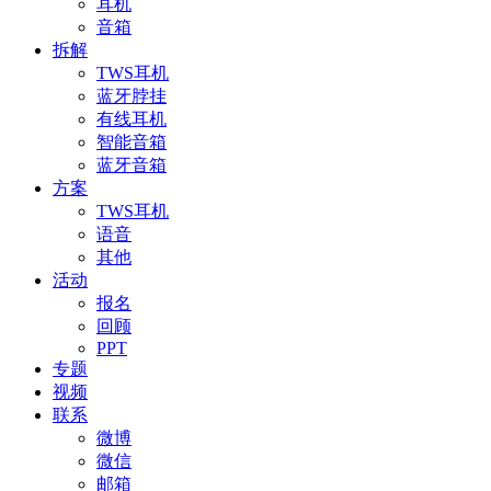
耳机
音箱
拆解
TWS耳机
蓝牙脖挂
有线耳机
智能音箱
蓝牙音箱
方案
TWS耳机
语音
其他
活动
报名
回顾
PPT
专题
视频
联系
微博
微信
邮箱