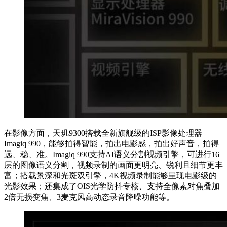
在影像方面，天玑9300搭载全新旗舰级的ISP影像处理器
Imagiq 990，能够拍得智能，拍出电影感，拍出好声音，拍得
远、稳、准。Imagiq 990支持AI语义分割视频引擎，可进行16
层的图像语义分割，视频录制的画面更明亮、锐利且细节更丰
富；搭载景深和光斑双引擎，4K视频录制能够呈现电影级的
光影效果；还集成了OIS光学防抖专核、支持全像素对焦叠加
2倍无损变焦、3麦克风高动态录音降噪功能等。