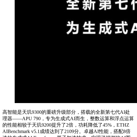
高智能是天玑9300的重磅升级部分，搭载的全新第七代AI处
理器——APU 790，专为生成式AI而生，整数运算和浮点运算
的性能相较于天玑9200提升了2倍，功耗降低了45%，ETHZ
AIBenchmark v5.1成绩达到了2109分。卓越AI性能，搭配8倍