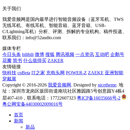
关于我们
我爱音频网是国内最早进行智能音频设备（蓝牙耳机、TWS
无线耳机、有线耳机、智能音箱、蓝牙音箱、USB-
C/Lightning耳机）分析、评测、拆解的专业机构。稿件投递、
联系我们：info@52audio.com
媒体专栏
今日头条
bilibili
微博
搜狐
腾讯视频
一点资讯
互动吧
企鹅号
花瓣
简书
什么值得买
ZAKER
友情链接
快科技
cnBeta
IT之家
充电头网
POWER-Z
ZAEKE
亚洲智能
穿戴展
Copyright © 2016-2026
我爱音频网
. Designed by
nicetheme
. 地
址：深圳市龙岗区坂田街道南坑社区雅园路5号创意园Y4栋4
层407-410，联系电话：17722607323
粤ICP备16035666号-2
粤公网安备44030002009016号
首页
新闻
新品