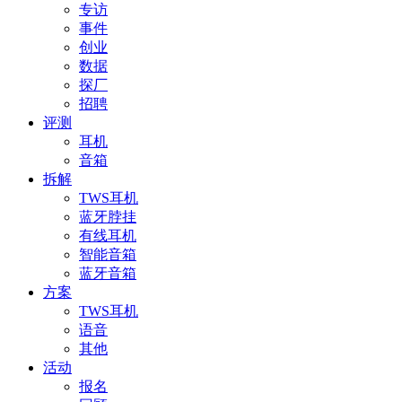
专访
事件
创业
数据
探厂
招聘
评测
耳机
音箱
拆解
TWS耳机
蓝牙脖挂
有线耳机
智能音箱
蓝牙音箱
方案
TWS耳机
语音
其他
活动
报名