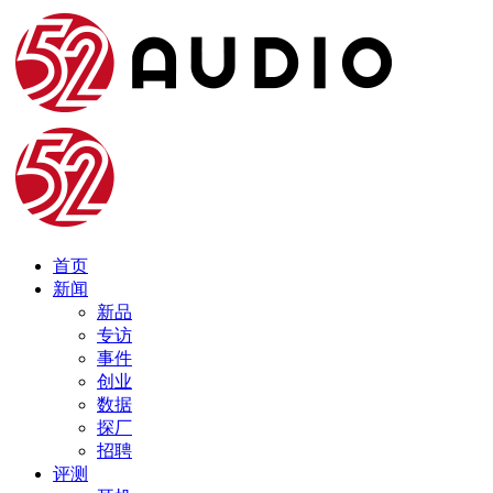
首页
新闻
新品
专访
事件
创业
数据
探厂
招聘
评测