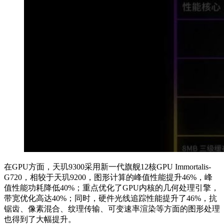
在GPU方面，天玑9300采用新一代旗舰12核GPU Immortalis-
G720，相较于天玑9200，图形计算的峰值性能提升46%，峰
值性能功耗降低40%；重点优化了GPU内核的几何处理引擎，
带宽优化高达40%；同时，硬件光线追踪性能提升了46%，抗
锯齿、像素混合、纹理传输、可变速率渲染等方面的图形处理
也得到了大幅提升。