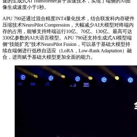
速的生成式AI Transformer算子加速技术，实现了端侧的AI图
像生成速度小于1秒。
APU 790还通过混合精度INT4量化技术，结合联发科内存硬件
压缩技术NeuroPilot Compression，大幅减少AI大模型对终端内
存的占用，能够支持终端运行10亿、70亿、130亿、最高可达
330亿参数的AI大语言模型。APU 790还支持生成式AI模型端
侧“技能扩充”技术NeuroPilot Fusion，可以基于基础大模型持
续在端侧进行低秩自适应（LoRA，Low-Rank Adaptation）融
合，进而赋予基础大模型更加全面的能力。