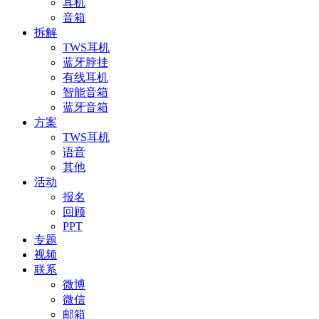
耳机
音箱
拆解
TWS耳机
蓝牙脖挂
有线耳机
智能音箱
蓝牙音箱
方案
TWS耳机
语音
其他
活动
报名
回顾
PPT
专题
视频
联系
微博
微信
邮箱