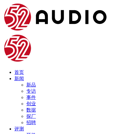
首页
新闻
新品
专访
事件
创业
数据
探厂
招聘
评测