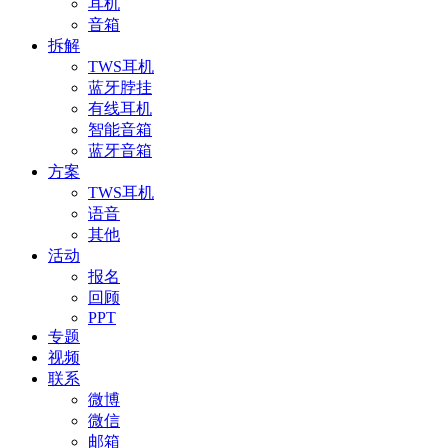
耳机
音箱
拆解
TWS耳机
蓝牙脖挂
有线耳机
智能音箱
蓝牙音箱
方案
TWS耳机
语音
其他
活动
报名
回顾
PPT
专题
视频
联系
微博
微信
邮箱