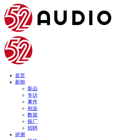
首页
新闻
新品
专访
事件
创业
数据
探厂
招聘
评测