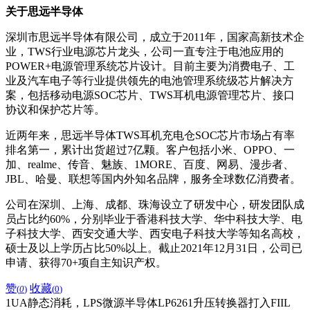
关于思远半导体
深圳市思远半导体有限公司，成立于2011年，国家高新技术企
业，TWS行业电源芯片龙头，公司一直专注于电池应用的
POWER+电源管理系统芯片设计。目前主要为消费电子、工
业及汽车电子等行业提供领先的电池管理系统级芯片解决方
案，包括移动电源SOC芯片、TWS耳机电源管理芯片、接口
协议和保护芯片等。
近两年来，思远半导体TWS耳机充电仓SOC芯片市场占有率
排名第一，累计出货超过7亿颗。客户包括小米、OPPO、一
加、realme、传音、魅族、1MORE、百度、网易、漫步者、
JBL、哈曼、联想等国内外知名品牌，服务全球数亿消费者。
公司在深圳、上海、成都、珠海设立了研发中心，研发团队成
员占比约60%，分别毕业于香港科技大学、华中科技大学、电
子科技大学、西安交通大学、西安电子科技大学等知名高校，
硕士及以上学历占比50%以上。截止2021年12月31日，公司已
申请、获得70+项自主知识产权。
赞
收藏
(
0
)
(
0
)
1UA静态消耗，LPS微源半导体LP6261升压转换器打入FIIL