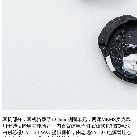
耳机部分，耳机搭载了12.4mm动圈单元，两颗MEMS麦克风
用于通话降噪功能拾音；内置紫建电子41mAh软包扣式电池，
由创芯微CM1123-WAC提供保护，由思远SY5501电源管理芯