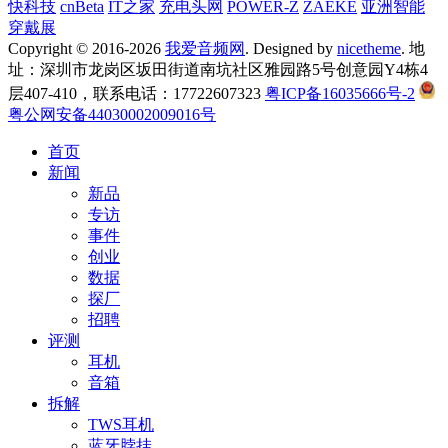
快科技
cnBeta
IT之家
充电头网
POWER-Z
ZAEKE
亚洲智能
穿戴展
Copyright © 2016-2026
我爱音频网
. Designed by
nicetheme
. 地
址：深圳市龙岗区坂田街道南坑社区雅园路5号创意园Y4栋4
层407-410，联系电话：17722607323
粤ICP备16035666号-2
粤公网安备44030002009016号
首页
新闻
新品
专访
事件
创业
数据
探厂
招聘
评测
耳机
音箱
拆解
TWS耳机
蓝牙脖挂