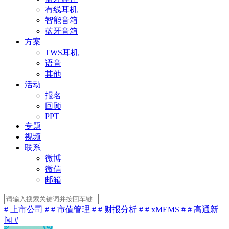
有线耳机
智能音箱
蓝牙音箱
方案
TWS耳机
语音
其他
活动
报名
回顾
PPT
专题
视频
联系
微博
微信
邮箱
# 上市公司 #
# 市值管理 #
# 财报分析 #
# xMEMS #
# 高通新
闻 #