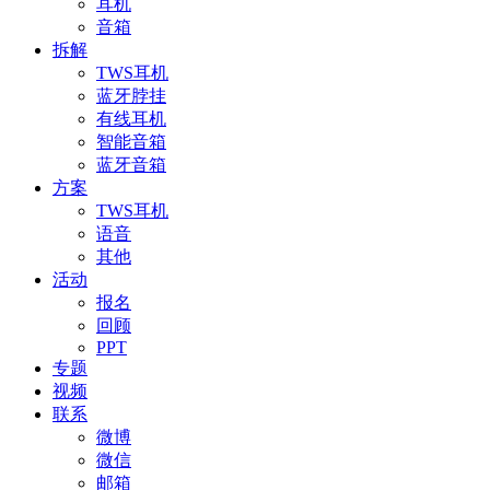
耳机
音箱
拆解
TWS耳机
蓝牙脖挂
有线耳机
智能音箱
蓝牙音箱
方案
TWS耳机
语音
其他
活动
报名
回顾
PPT
专题
视频
联系
微博
微信
邮箱