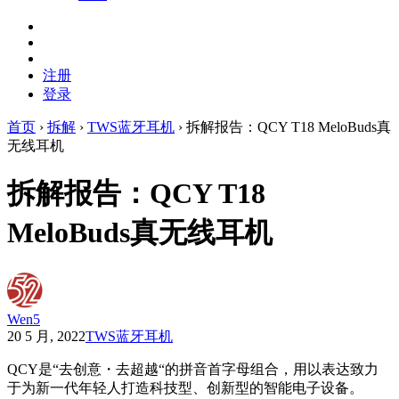
注册
登录
首页
›
拆解
›
TWS蓝牙耳机
›
拆解报告：QCY T18 MeloBuds真
无线耳机
拆解报告：QCY T18
MeloBuds真无线耳机
Wen5
20 5 月, 2022
TWS蓝牙耳机
QCY是“去创意・去超越“的拼音首字母组合，用以表达致力
于为新一代年轻人打造科技型、创新型的智能电子设备。