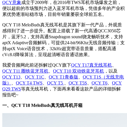
QCY意象
成立于2009年，在2016年TWS耳机市场爆发之前，
便以超前的市场预判力进入蓝牙耳机市场，凭借多年的产业积
累优势逐渐站稳市场，目前年销量屡获全球前五名。
QCY T18 MeloBuds真无线耳机是其旗下新一代产品，外观质
感得到了进一步提升。配置上
搭载了新一代高通QCC3050芯
片，蓝牙5.2，支持
高通Snapdragon sound骁龙畅听技术
，支持
aptX Adaptive音频解码，可提供24-bit/96Khz无线音频传输；支
持aptX Voice语音技术，32kHz
超
宽带语音质量，搭配
高
通
cVc8.0降噪算法，呈现超清晰语
音
通话效果
。
我爱音频网此前还拆解过QCY旗下
QCY T1
7真无线耳机
、
QCY T11 圈铁蓝牙耳机
、
QCY T10 双动铁蓝牙耳机
，以及
QCY T13
、
QCY T1C
、
QCY T1青春版
、
QCY T1S（无线充电
版）
、
QCY T4 TWS
、
QCY T5
、
QCY T5S
、
QCY T6
、
QCY
Q29 TWS
等真无线耳机，下面再来看看这款产品的详细拆解
报告吧~
一、QCY T18 MeloBuds真无线耳机开箱