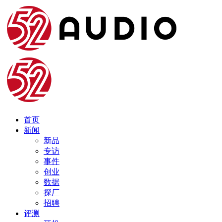
首页
新闻
新品
专访
事件
创业
数据
探厂
招聘
评测