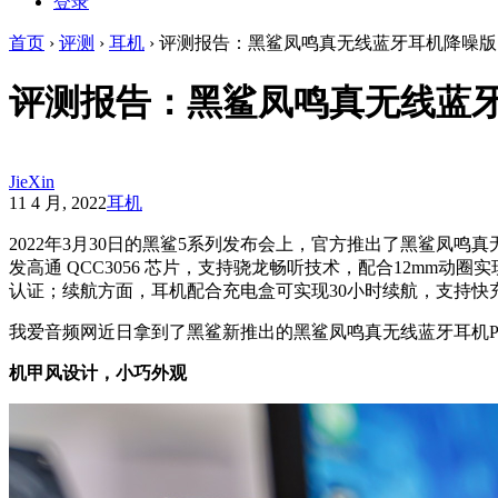
登录
首页
›
评测
›
耳机
›
评测报告：黑鲨凤鸣真无线蓝牙耳机降噪版
评测报告：黑鲨凤鸣真无线蓝
JieXin
11 4 月, 2022
耳机
2022年3月30日的黑鲨5系列发布会上，官方推出了黑鲨凤
发高通 QCC3056 芯片，支持骁龙畅听技术，配合12mm动圈
认证；
续航方面，耳机配合充电盒可实现30小时续航，支持快充
我爱音频网近日拿到了黑鲨新推出的黑鲨凤鸣真无线蓝牙耳机P
机甲风设计，小巧外观