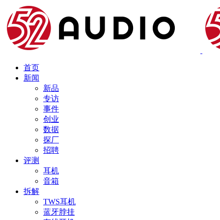
首页
新闻
新品
专访
事件
创业
数据
探厂
招聘
评测
耳机
音箱
拆解
TWS耳机
蓝牙脖挂