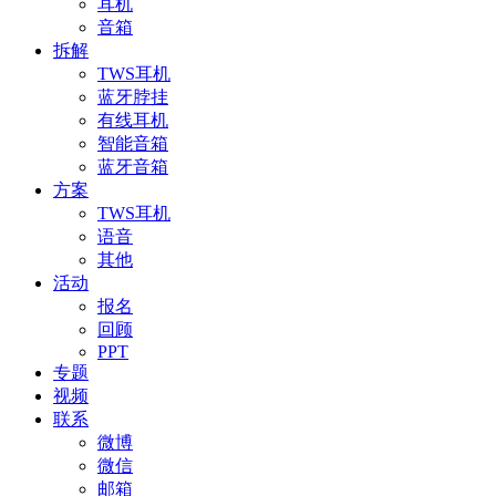
耳机
音箱
拆解
TWS耳机
蓝牙脖挂
有线耳机
智能音箱
蓝牙音箱
方案
TWS耳机
语音
其他
活动
报名
回顾
PPT
专题
视频
联系
微博
微信
邮箱