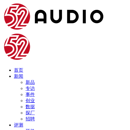
首页
新闻
新品
专访
事件
创业
数据
探厂
招聘
评测