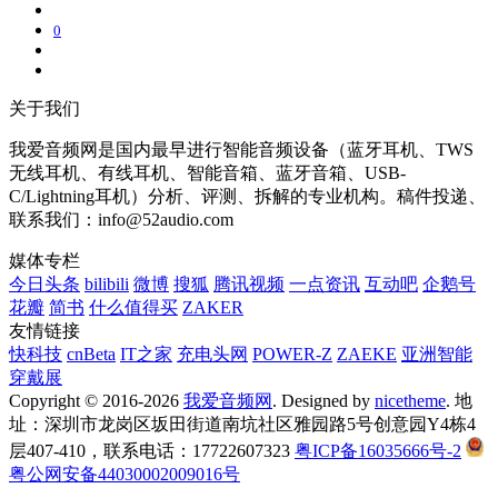
0
关于我们
我爱音频网是国内最早进行智能音频设备（蓝牙耳机、TWS
无线耳机、有线耳机、智能音箱、蓝牙音箱、USB-
C/Lightning耳机）分析、评测、拆解的专业机构。稿件投递、
联系我们：info@52audio.com
媒体专栏
今日头条
bilibili
微博
搜狐
腾讯视频
一点资讯
互动吧
企鹅号
花瓣
简书
什么值得买
ZAKER
友情链接
快科技
cnBeta
IT之家
充电头网
POWER-Z
ZAEKE
亚洲智能
穿戴展
Copyright © 2016-2026
我爱音频网
. Designed by
nicetheme
. 地
址：深圳市龙岗区坂田街道南坑社区雅园路5号创意园Y4栋4
层407-410，联系电话：17722607323
粤ICP备16035666号-2
粤公网安备44030002009016号