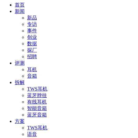
首页
新闻
新品
专访
事件
创业
数据
探厂
招聘
评测
耳机
音箱
拆解
TWS耳机
蓝牙脖挂
有线耳机
智能音箱
蓝牙音箱
方案
TWS耳机
语音