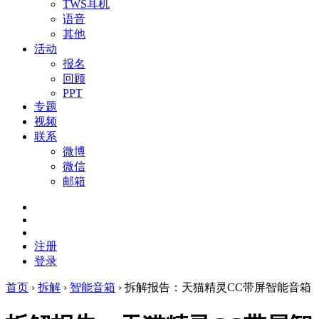
TWS耳机
语音
其他
活动
报名
回顾
PPT
专题
视频
联系
微博
微信
邮箱
注册
登录
首页
›
拆解
›
智能音箱
›
拆解报告：天猫精灵CC带屏智能音箱