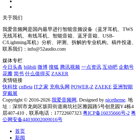
关于我们
我爱音频网是国内最早进行智能音频设备（蓝牙耳机、TWS
无线耳机、有线耳机、智能音箱、蓝牙音箱、USB-
C/Lightning耳机）分析、评测、拆解的专业机构。稿件投递、
联系我们：info@52audio.com
媒体专栏
今日头条
bilibili
微博
搜狐
腾讯视频
一点资讯
互动吧
企鹅号
花瓣
简书
什么值得买
ZAKER
友情链接
快科技
cnBeta
IT之家
充电头网
POWER-Z
ZAEKE
亚洲智能
穿戴展
Copyright © 2016-2026
我爱音频网
. Designed by
nicetheme
. 地
址：深圳市龙岗区坂田街道南坑社区雅园路5号创意园Y4栋4
层407-410，联系电话：17722607323
粤ICP备16035666号-2
粤
公网安备44030002009016号
首页
新闻