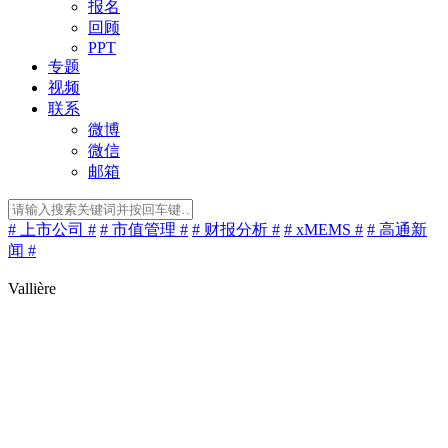
报名
回顾
PPT
专题
视频
联系
微博
微信
邮箱
# 上市公司 #
# 市值管理 #
# 财报分析 #
# xMEMS #
# 高通新
闻 #
Vallière