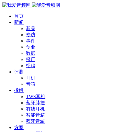
首页
新闻
新品
专访
事件
创业
数据
探厂
招聘
评测
耳机
音箱
拆解
TWS耳机
蓝牙脖挂
有线耳机
智能音箱
蓝牙音箱
方案