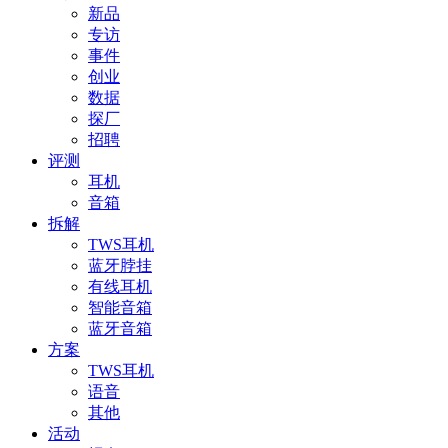
新品
专访
事件
创业
数据
探厂
招聘
评测
耳机
音箱
拆解
TWS耳机
蓝牙脖挂
有线耳机
智能音箱
蓝牙音箱
方案
TWS耳机
语音
其他
活动