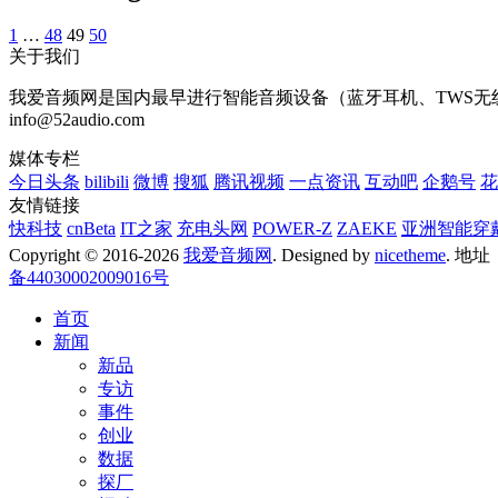
1
…
48
49
50
关于我们
我爱音频网是国内最早进行智能音频设备（蓝牙耳机、TWS无线耳
info@52audio.com
媒体专栏
今日头条
bilibili
微博
搜狐
腾讯视频
一点资讯
互动吧
企鹅号
花
友情链接
快科技
cnBeta
IT之家
充电头网
POWER-Z
ZAEKE
亚洲智能穿
Copyright © 2016-2026
我爱音频网
. Designed by
nicetheme
. 地
备44030002009016号
首页
新闻
新品
专访
事件
创业
数据
探厂