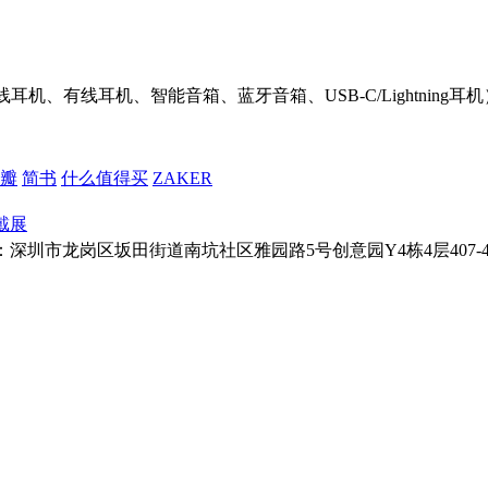
机、有线耳机、智能音箱、蓝牙音箱、USB-C/Lightnin
瓣
简书
什么值得买
ZAKER
戴展
址：深圳市龙岗区坂田街道南坑社区雅园路5号创意园Y4栋4层407-410