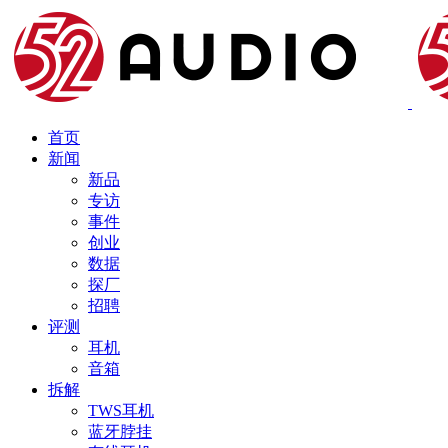
首页
新闻
新品
专访
事件
创业
数据
探厂
招聘
评测
耳机
音箱
拆解
TWS耳机
蓝牙脖挂