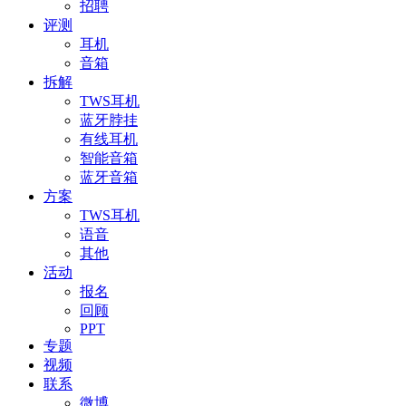
招聘
评测
耳机
音箱
拆解
TWS耳机
蓝牙脖挂
有线耳机
智能音箱
蓝牙音箱
方案
TWS耳机
语音
其他
活动
报名
回顾
PPT
专题
视频
联系
微博